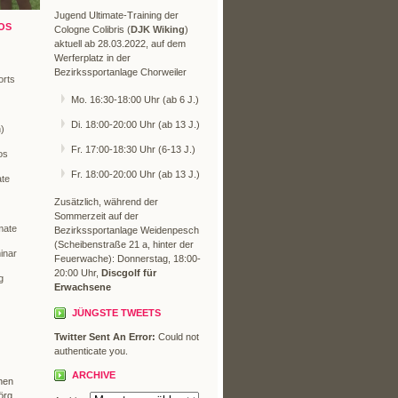
Jugend Ultimate-Training der
OS
Cologne Colibris (
DJK Wiking
)
aktuell ab 28.03.2022, auf dem
Werferplatz in der
Bezirkssportanlage Chorweiler
orts
Mo. 16:30-18:00 Uhr (ab 6 J.)
Di. 18:00-20:00 Uhr (ab 13 J.)
n)
Fr. 17:00-18:30 Uhr (6-13 J.)
os
Fr. 18:00-20:00 Uhr (ab 13 J.)
ate
Zusätzlich, während der
Sommerzeit auf der
mate
Bezirkssportanlage Weidenpesch
(Scheibenstraße 21 a, hinter der
inar
Feuerwache): Donnerstag, 18:00-
20:00 Uhr,
Discgolf für
g
Erwachsene
JÜNGSTE TWEETS
Twitter Sent An Error:
Could not
authenticate you.
ARCHIVE
hen
örg