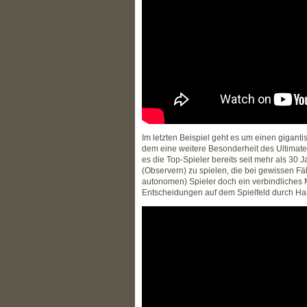
Im letzten Beispiel geht es um einen gigant
dem eine weitere Besonderheit des Ultimate-
es die Top-Spieler bereits seit mehr als 30
(Observern) zu spielen, die bei gewissen Fä
autonomen) Spieler doch ein verbindliches
Entscheidungen auf dem Spielfeld durch Ha