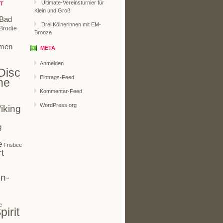
Ultimate-Vereinsturnier für
T
Klein und Groß
Bad
Drei Kölnerinnen mit EM-
Brodie
Bronze
men
META
Anmelden
Disc
Eintrags-Feed
ne
Kommentar-Feed
WordPress.org
iking
g
e
Frisbee
t
n-
e
pirit