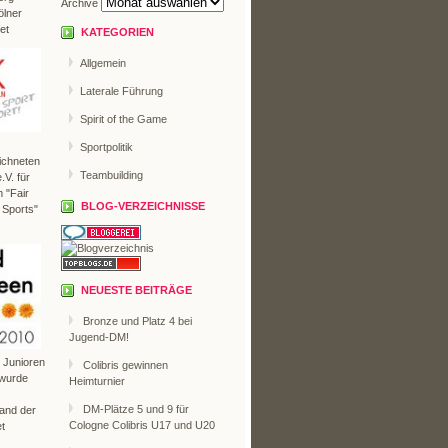
Archive
ölner
et
KATEGORIEN
Allgemein
Laterale Führung
Spirit of the Game
Sportpolitik
ichneten
Teambuilding
V. für
 "Fair
BLOG-VERZEICHNISSE
 Sports"
NEUESTE BEITRÄGE
Bronze und Platz 4 bei
Jugend-DM!
r Junioren
Colibris gewinnen
 wurde
Heimturnier
DM-Plätze 5 und 9 für
Land der
Cologne Colibris U17 und U20
t