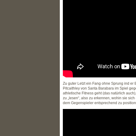
Zu guter Letzt ein Fang ohne Sprung ind er 
Pitcaithley von Santa Barabara im Spiel geg
athletische Fitness geht (das natürlich auc
zu „lesen“, also zu erkennen, wohin sie sich
dem Gegenspieler entsprechend zu position