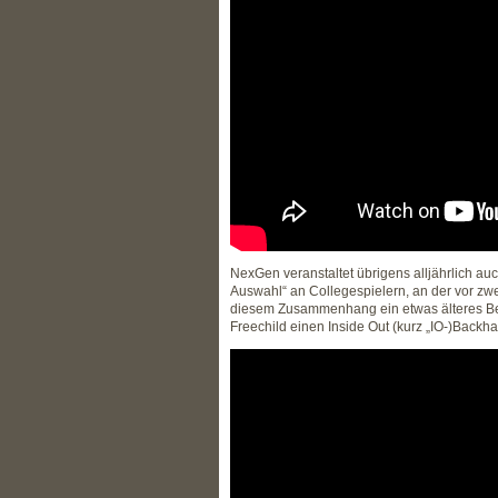
NexGen veranstaltet übrigens alljährlich auc
Auswahl“ an Collegespielern, an der vor zwe
diesem Zusammenhang ein etwas älteres Bei
Freechild einen Inside Out (kurz „IO-)Back