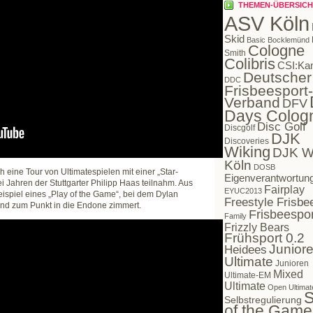
THEMEN-ÜBERSICH
ASV Köln
Skid
Basic Bocklemünd
Cologne
Smith
Colibris
CSI:Ka
Deutscher
DDC
Frisbeesport-
Verband
DFV
Days Colog
Disc Golf
Discgolf
DJK
Discoveries
Wiking
DJK W
Köln
DOSB
h eine Tour von Ultimatespielen mit einer „Star-
Eigenverantwortun
i Jahren der Stuttgarter Philipp Haas teilnahm. Aus
Fairplay
EYUC2013
spiel eines „Play of the Game“, bei dem Dylan
Freestyle Frisbe
hand zum Punkt in die Endone zimmert.
Frisbeespor
Family
Frizzly Bears
Frühsport 0.2
Juniore
Heidees
Ultimate
Junioren
Mixed
Ultimate-EM
Ultimate
Open Ultimat
S
Selbstregulierung
of the Game