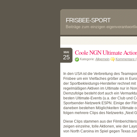
FRISBEE-SPORT
Beiträge zum einzigen eigenverantwortl
Coole NGN Ultimate Action
MAI
25
Kategorie:
Allgemein
Kommentare (
In den USA ist die Verbreitung des Teamspor
Frisbee um ein Vielfaches größer als in Euro
der Sportbekleidungs-Hersteller rechnet mit 
regelmäßigen Aktiven im Ultimate nur in No
Demzufolge besteht dort auch ein Vermarktu
besten Ultimate-Events (u.a. der Club und 
Sportsender-Netzwerk ESPN. Einige der Fil
daneben bestehen Möglichkeiten Ultimate on
folgen mehrere Clips des Netzwerks „Next G
Diese Clips stammen aus der Filmberichter
zeigen einzelne, tolle Aktionen, wie der L
von North Caroina im Spiel gegen Texas zu