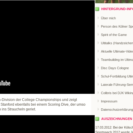
HINTERGRUND-INF
Über mich
Person des Kölner Sp
Spirit of the Game
Ultitalks (Handzeiche
Aktuelle Ultimate-Vide
Teambuilding im Ultim
Disc Days Cologne
Schul-Fortbildung Ulti
Laterale Führung-Sem
Colibris bei DJK Wikin
n-Division der College Championships und zeigt
Impressum
Stanford ebenfalls bei einem Scoring Dive, der umso
 ins Straucheln geriet.
Datenschutzerklärung
AUSZEICHNUNGEN
17.03.2012: Bei der Kölsc
Sportnaach 2012 wurde J