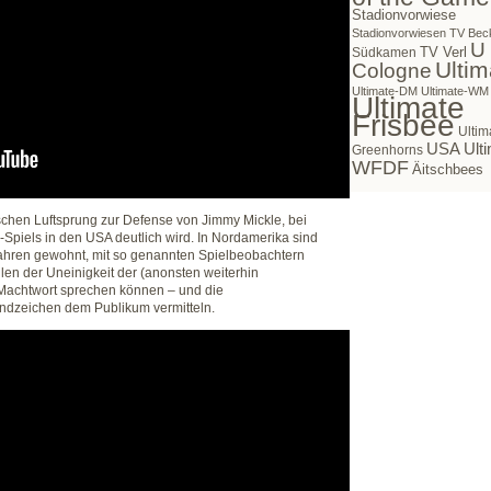
Stadionvorwiese
Stadionvorwiesen
TV Bec
U
TV Verl
Südkamen
Ultim
Cologne
Ultimate-DM
Ultimate-WM
Ultimate
Frisbee
Ultim
USA Ulti
Greenhorns
WFDF
Äitschbees
ischen Luftsprung zur Defense von Jimmy Mickle, bei
Spiels in den USA deutlich wird. In Nordamerika sind
 Jahren gewohnt, mit so genannten Spielbeobachtern
llen der Uneinigkeit der (anonsten weiterhin
 Machtwort sprechen können – und die
ndzeichen dem Publikum vermitteln.