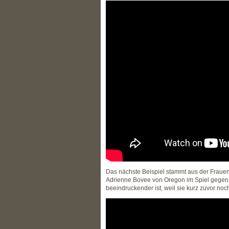
Das nächste Beispiel stammt aus der Fraue
Adrienne Bovee von Oregon im Spiel gegen 
beeindruckender ist, weil sie kurz zuvor noch