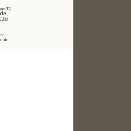
TV
kum
 de
ate
ate
mate