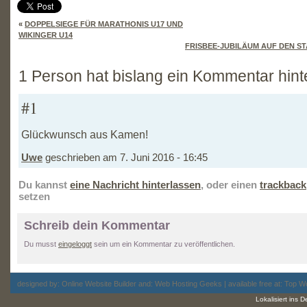
«
DOPPELSIEGE FÜR MARATHONIS U17 UND
WIKINGER U14
FRISBEE-JUBILÄUM AUF DEN S
1 Person hat bislang ein Kommentar hint
#1
Glückwunsch aus Kamen!
Uwe
geschrieben am 7. Juni 2016 - 16:45
Du kannst
eine Nachricht hinterlassen
, oder einen
trackback
setzen
Schreib dein Kommentar
Du musst
eingeloggt
sein um ein Kommentar zu veröffentlichen.
designed by:
Online Website Builder
and:
Web Hosting
Geeks | available free at: Top
Wo
Lokalisiert ins 