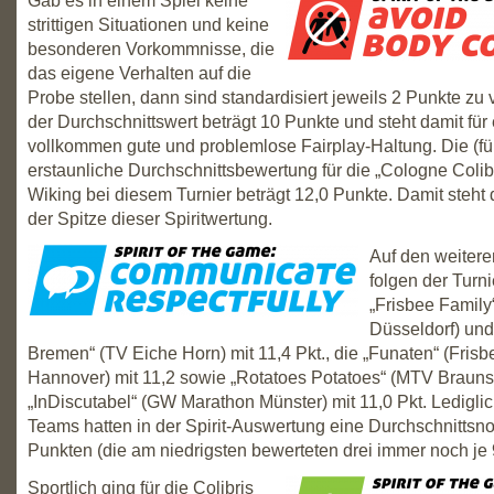
Gab es in einem Spiel keine
strittigen Situationen und keine
besonderen Vorkommnisse, die
das eigene Verhalten auf die
Probe stellen, dann sind standardisiert jeweils 2 Punkte zu 
der Durchschnittswert beträgt 10 Punkte und steht damit für
vollkommen gute und problemlose Fairplay-Haltung. Die (fü
erstaunliche Durchschnittsbewertung für die „Cologne Colib
Wiking bei diesem Turnier beträgt 12,0 Punkte. Damit steht
der Spitze dieser Spiritwertung.
Auf den weitere
folgen der Turni
„Frisbee Family
Düsseldorf) un
Bremen“ (TV Eiche Horn) mit 11,4 Pkt., die „Funaten“ (Fris
Hannover) mit 11,2 sowie „Rotatoes Potatoes“ (MTV Braun
„InDiscutabel“ (GW Marathon Münster) mit 11,0 Pkt. Lediglic
Teams hatten in der Spirit-Auswertung eine Durchschnittsno
Punkten (die am niedrigsten bewerteten drei immer noch je 9
Sportlich ging für die Colibris