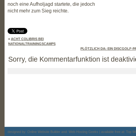
noch eine Aufholjagd startete, die jedoch
nicht mehr zum Sieg reichte.
«
ACHT COLIBRIS BEI
NATIONALTRAININGSCAMPS
PLÖTZLICH DA: EIN DISCGOLF-
Sorry, die Kommentarfunktion ist deaktivi
designed by:
Online Website Builder
and:
Web Hosting
Geeks | available free at: Top
Wo