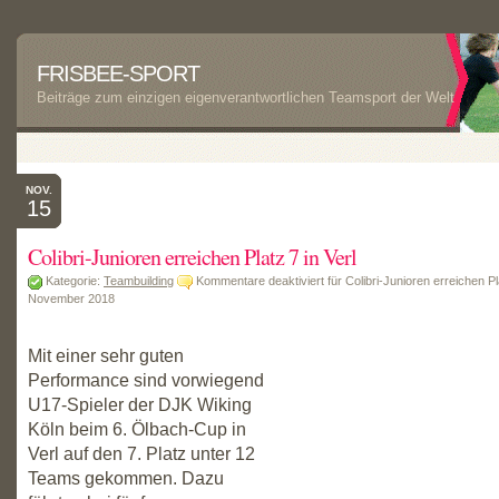
FRISBEE-SPORT
Beiträge zum einzigen eigenverantwortlichen Teamsport der Welt
NOV.
15
Colibri-Junioren erreichen Platz 7 in Verl
Kategorie:
Teambuilding
Kommentare deaktiviert
für Colibri-Junioren erreichen Pla
November 2018
Mit einer sehr guten
Performance sind vorwiegend
U17-Spieler der DJK Wiking
Köln beim 6. Ölbach-Cup in
Verl auf den 7. Platz unter 12
Teams gekommen. Dazu