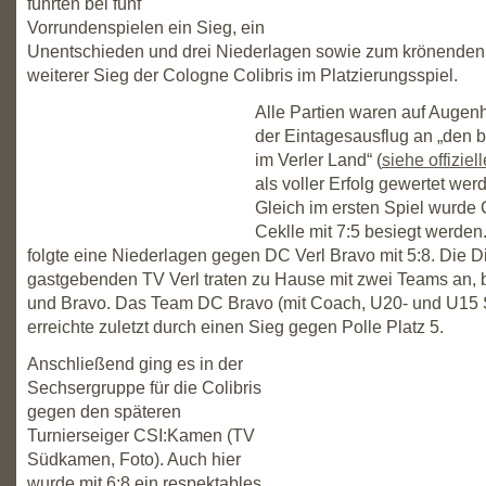
führten bei fünf
Vorrundenspielen ein Sieg, ein
Unentschieden und drei Niederlagen sowie zum krönenden
weiterer Sieg der Cologne Colibris im Platzierungsspiel.
Alle Partien waren auf Augen
der Eintagesausflug an „den 
im Verler Land“ (
siehe offiziel
als voller Erfolg gewertet wer
Gleich im ersten Spiel wurde 
Ceklle mit 7:5 besiegt werde
folgte eine Niederlagen gegen DC Verl Bravo mit 5:8. Die 
gastgebenden TV Verl traten zu Hause mit zwei Teams an, 
und Bravo. Das Team DC Bravo (mit Coach, U20- und U15 
erreichte zuletzt durch einen Sieg gegen Polle Platz 5.
Anschließend ging es in der
Sechsergruppe für die Colibris
gegen den späteren
Turnierseiger CSI:Kamen (TV
Südkamen, Foto). Auch hier
wurde mit 6:8 ein respektables