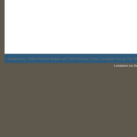
designed by:
Online Website Builder
and:
Web Hosting
Geeks | available free at: Top
Wo
Lokalisiert ins 