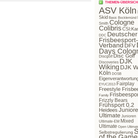
THEMEN-ÜBERSICH
ASV Köln
Skid
Basic Bocklemünd
Cologne
Smith
Colibris
CSI:Ka
Deutscher
DDC
Frisbeesport-
Verband
DFV
Days Colog
Disc Golf
Discgolf
DJK
Discoveries
Wiking
DJK W
Köln
DOSB
Eigenverantwortun
Fairplay
EYUC2013
Freestyle Frisbe
Frisbeespor
Family
Frizzly Bears
Frühsport 0.2
Juniore
Heidees
Ultimate
Junioren
Mixed
Ultimate-EM
Ultimate
Open Ultimat
S
Selbstregulierung
of the Game