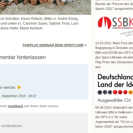
Benner als "Person des K
Sports 2011" ausgezeichn
cel Schotten, Kevin Rätsch, Mitte v.l. André König,
 und unten v.l. Caroline Saam, Sabine Trost, Lars
arina Hafer, Marie Kerkloh.
14.10.2011: Beim Fest der
FAIRPLAY-SEMINAR BEIM SPIRITCAMP
»
Begegnung in Dresden ze
BMI und DOSB den DFV e.
mentar hinterlassen
den Sport Ultimate mit dem
Play Preis des Deutschen
aus
er welche.
. September 2015 - 04:57
einen
trackback
auf deine Seite setzen
06.08.2010: Anlässlich de
Ultimate-WM in Heilbronn
der DFV e.V. für seine
Jugendarbeit als "Ort im 
veröffentlichen.
Ideen 2010" ausgezeichne