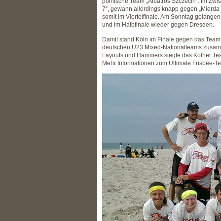
polnische Team „Albatros Szczecin“. Im Zwi
7“, gewann allerdings knapp gegen „Mierda
somit im Viertelfinale. Am Sonntag gelangen
und im Halbfinale wieder gegen Dresden.
Damit stand Köln im Finale gegen das Team
deutschen U23 Mixed-Nationalteams zusamme
Layouts und Hammers siegte das Kölner Te
Mehr Informationen zum Ultimate Frisbee-T