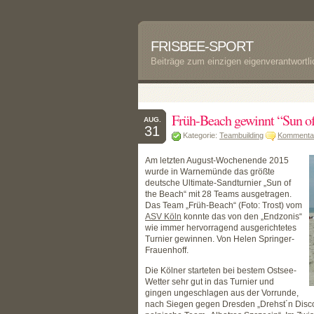
FRISBEE-SPORT
Beiträge zum einzigen eigenverantwortl
Früh-Beach gewinnt “Sun o
AUG.
31
Kategorie:
Teambuilding
Kommentar
Am letzten August-Wochenende 2015
wurde in Warnemünde das größte
deutsche Ultimate-Sandturnier „Sun of
the Beach“ mit 28 Teams ausgetragen.
Das Team „Früh-Beach“ (Foto: Trost) vom
ASV Köln
konnte das von den „Endzonis“
wie immer hervorragend ausgerichtetes
Turnier gewinnen. Von Helen Springer-
Frauenhoff.
Die Kölner starteten bei bestem Ostsee-
Wetter sehr gut in das Turnier und
gingen ungeschlagen aus der Vorrunde,
nach Siegen gegen Dresden „Drehst´n Discou