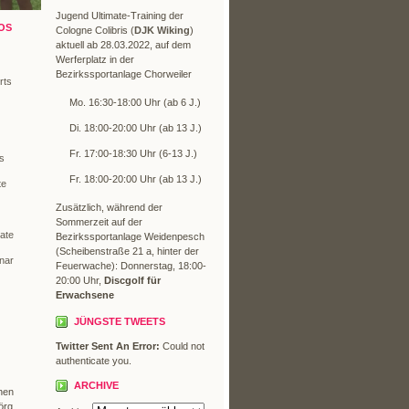
Jugend Ultimate-Training der
OS
Cologne Colibris (
DJK Wiking
)
aktuell ab 28.03.2022, auf dem
Werferplatz in der
Bezirkssportanlage Chorweiler
rts
Mo. 16:30-18:00 Uhr (ab 6 J.)
Di. 18:00-20:00 Uhr (ab 13 J.)
)
Fr. 17:00-18:30 Uhr (6-13 J.)
os
Fr. 18:00-20:00 Uhr (ab 13 J.)
te
Zusätzlich, während der
Sommerzeit auf der
mate
Bezirkssportanlage Weidenpesch
(Scheibenstraße 21 a, hinter der
nar
Feuerwache): Donnerstag, 18:00-
20:00 Uhr,
Discgolf für
Erwachsene
JÜNGSTE TWEETS
Twitter Sent An Error:
Could not
authenticate you.
ARCHIVE
hen
örg