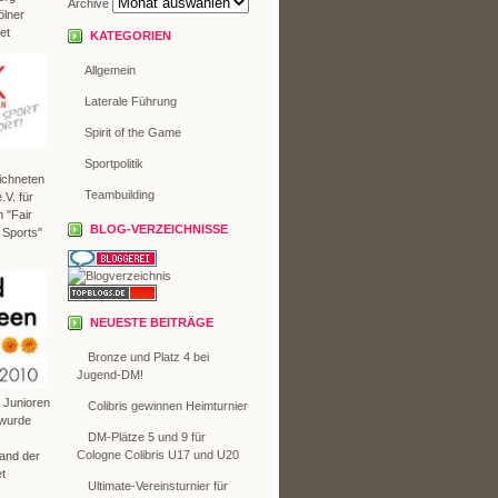
Archive
ölner
et
KATEGORIEN
Allgemein
Laterale Führung
Spirit of the Game
Sportpolitik
ichneten
Teambuilding
V. für
 "Fair
BLOG-VERZEICHNISSE
 Sports"
NEUESTE BEITRÄGE
Bronze und Platz 4 bei
Jugend-DM!
r Junioren
Colibris gewinnen Heimturnier
 wurde
DM-Plätze 5 und 9 für
Cologne Colibris U17 und U20
Land der
t
Ultimate-Vereinsturnier für