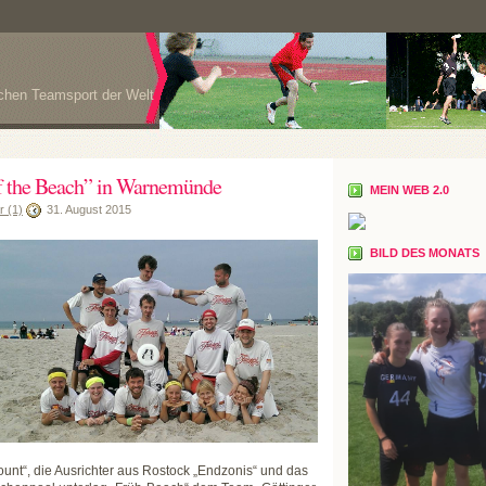
ichen Teamsport der Welt
f the Beach” in Warnemünde
MEIN WEB 2.0
 (1)
31. August 2015
BILD DES MONATS
nt“, die Ausrichter aus Rostock „Endzonis“ und das