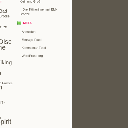
Klein und Groß
T
Drei Kölnerinnen mit EM-
Bad
Bronze
Brodie
META
men
Anmelden
Disc
Eintrags-Feed
ne
Kommentar-Feed
WordPress.org
iking
g
e
Frisbee
t
n-
e
pirit