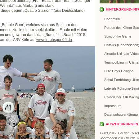
schenpool unterlag „Früh-Beach“ dem Team „Göttinger
 Wehrda“ aus Marburg und stand
HINTERGRUND-INF
 Siege gegen „Quattro Stazioni“ (aus Deutschland)
Über mich
 „Bubble Gum“, welches sich aus Spielern des
Person des Kölner Spo
nsetzte. In einem spektakulären Finale mit vielen
am und gewann damit das „Sun of the Beach“ 2015.
Spirit of the Game
eam des ASV Köln auf
www.fruehsport02.de
.
Ultitalks (Handzeichen
Aktuelle Ultimate-Vide
Teambuilding im Ultima
Disc Days Cologne
Schul-Fortbildung Ulti
Laterale Führung-Semi
Colibris bei DJK Wiking
Impressum
Datenschutzerklärung
AUSZEICHNUNGEN
17.03.2012: Bei der Kölsc
Sportnaach 2012 wurde J