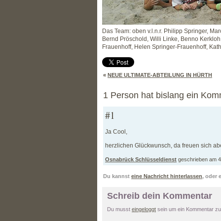
Das Team: oben v.l.n.r. Philipp Springer, Mar
Bernd Pröschold, Willi Linke, Benno Kerkloh
Frauenhoff, Helen Springer-Frauenhoff, Kath
«
NEUE ULTIMATE-ABTEILUNG IN HÜRTH
1 Person hat bislang ein Kom
#1
Ja Cool,
herzlichen Glückwunsch, da freuen sich ab
Osnabrück Schlüsseldienst
geschrieben am 4
Du kannst
eine Nachricht hinterlassen
, oder 
Schreib dein Kommentar
Du musst
eingeloggt
sein um ein Kommentar zu 