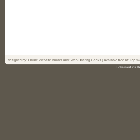
designed by:
Online Website Builder
and:
Web Hosting
Geeks | available free at: Top
Wo
Lokalisiert ins 