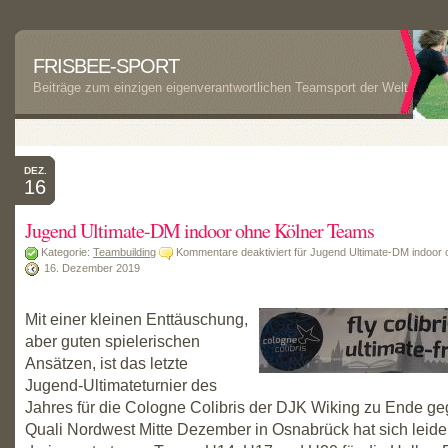
FRISBEE-SPORT
Beiträge zum einzigen eigenverantwortlichen Teamsport der Welt
DEZ.
16
Jugend Ultimate-DM indoor ohne Kölner Teams
Kategorie:
Teambuilding
Kommentare deaktiviert
für Jugend Ultimate-DM indoor
16. Dezember 2019
Mit einer kleinen Enttäuschung,
aber guten spielerischen
Ansätzen, ist das letzte
Jugend-Ultimateturnier des
Jahres für die Cologne Colibris der DJK Wiking zu Ende ge
Quali Nordwest Mitte Dezember in Osnabrück hat sich leide