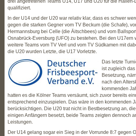
drei angetretenen Teams U14, U17 und U20 für die Hallen
qualifiziert.
In der U14 und der U20 war relativ klar, dass es schwer we
gegen die starken Gegner vom TV Beckum (die Schafe), v
Hermannsburg bei Celle (die Äitschbees) und vom Ballsport
Osnabrück-Eversburg (UFO) zu bestehen. Bei den U17ern 
weitere Teams vom TV Verl und vom TV Südkamen mit dabe
die U20 wurden Letzte, die U17 Vorletzte.
Das letzte Turn
ist zugleich das
Besetzung, näml
nach den Alters
kommenden Jahr
hatten es die Kölner Teams versäumt, sich zuvor bereits ei
entsprechend einzuspielen. Das wäre in den kommenden J
berücksichtigen. Die U20 trat nicht in Bestbesetzung an, di
einigen Anfängern besetzt, beide Teams zeigten dennoch 
Leistungen.
Der U14 gelang sogar ein Sieg in der Vorrunde 8:7 gegen 