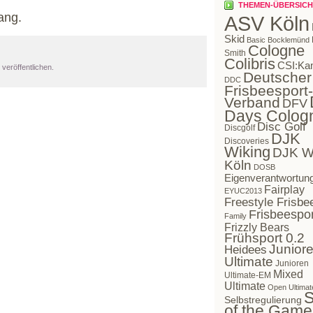
THEMEN-ÜBERSICH
ang.
ASV Köln
Skid
Basic Bocklemünd
Cologne
Smith
Colibris
CSI:Ka
veröffentlichen.
Deutscher
DDC
Frisbeesport-
Verband
DFV
Days Colog
Disc Golf
Discgolf
DJK
Discoveries
Wiking
DJK W
Köln
DOSB
Eigenverantwortun
Fairplay
EYUC2013
Freestyle Frisbe
Frisbeespor
Family
Frizzly Bears
Frühsport 0.2
Juniore
Heidees
Ultimate
Junioren
Mixed
Ultimate-EM
Ultimate
Open Ultimat
S
Selbstregulierung
of the Game