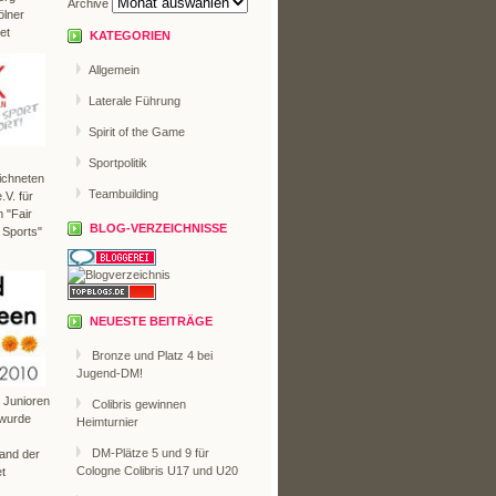
Archive
ölner
et
KATEGORIEN
Allgemein
Laterale Führung
Spirit of the Game
Sportpolitik
ichneten
Teambuilding
V. für
 "Fair
BLOG-VERZEICHNISSE
 Sports"
NEUESTE BEITRÄGE
Bronze und Platz 4 bei
Jugend-DM!
r Junioren
Colibris gewinnen
 wurde
Heimturnier
DM-Plätze 5 und 9 für
Land der
Cologne Colibris U17 und U20
t