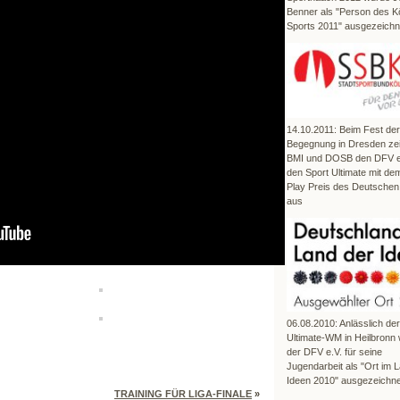
Benner als "Person des K
Sports 2011" ausgezeichn
14.10.2011: Beim Fest der
Begegnung in Dresden ze
BMI und DOSB den DFV e.
den Sport Ultimate mit dem
Play Preis des Deutschen
aus
06.08.2010: Anlässlich de
Ultimate-WM in Heilbronn
der DFV e.V. für seine
Jugendarbeit als "Ort im 
Ideen 2010" ausgezeichne
TRAINING FÜR LIGA-FINALE
»