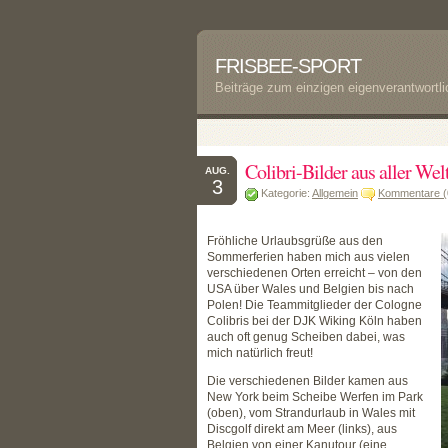
FRISBEE-SPORT
Beiträge zum einzigen eigenverantwortl
Colibri-Bilder aus aller Wel
AUG.
3
Kategorie:
Allgemein
Kommentare (
Fröhliche Urlaubsgrüße aus den
Sommerferien haben mich aus vielen
verschiedenen Orten erreicht – von den
USA über Wales und Belgien bis nach
Polen! Die Teammitglieder der Cologne
Colibris bei der DJK Wiking Köln haben
auch oft genug Scheiben dabei, was
mich natürlich freut!
Die verschiedenen Bilder kamen aus
New York beim Scheibe Werfen im Park
(oben), vom Strandurlaub in Wales mit
Discgolf direkt am Meer (links), aus
Belgien von einer Kanutour (eine