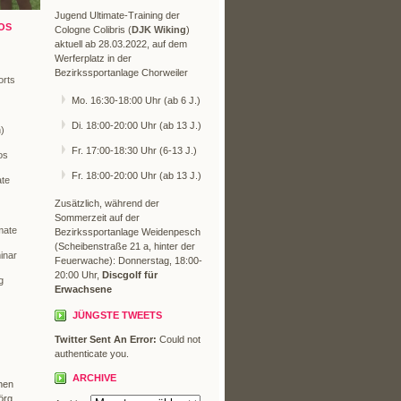
Jugend Ultimate-Training der
OS
Cologne Colibris (
DJK Wiking
)
aktuell ab 28.03.2022, auf dem
Werferplatz in der
Bezirkssportanlage Chorweiler
orts
Mo. 16:30-18:00 Uhr (ab 6 J.)
Di. 18:00-20:00 Uhr (ab 13 J.)
n)
Fr. 17:00-18:30 Uhr (6-13 J.)
os
Fr. 18:00-20:00 Uhr (ab 13 J.)
ate
Zusätzlich, während der
Sommerzeit auf der
mate
Bezirkssportanlage Weidenpesch
(Scheibenstraße 21 a, hinter der
inar
Feuerwache): Donnerstag, 18:00-
20:00 Uhr,
Discgolf für
g
Erwachsene
JÜNGSTE TWEETS
Twitter Sent An Error:
Could not
authenticate you.
ARCHIVE
hen
örg