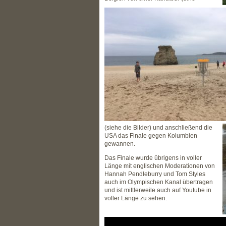
(siehe die Bilder) und anschließend die
USA das Finale gegen Kolumbien
gewannen.
Das Finale wurde übrigens in voller
Länge mit englischen Moderationen von
Hannah Pendleburry und Tom Styles
auch im Olympischen Kanal übertragen
und ist mittlerweile auch auf Youtube in
voller Länge zu sehen.