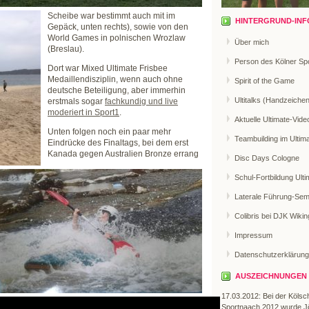
Scheibe war bestimmt auch mit im
HINTERGRUND-INF
Gepäck, unten rechts), sowie von den
World Games in polnischen Wrozlaw
Über mich
(Breslau).
Person des Kölner Sp
Dort war Mixed Ultimate Frisbee
Medaillendisziplin, wenn auch ohne
Spirit of the Game
deutsche Beteiligung, aber immerhin
Ultitalks (Handzeiche
erstmals sogar
fachkundig und live
moderiert in Sport1
.
Aktuelle Ultimate-Vide
Unten folgen noch ein paar mehr
Teambuilding im Ultim
Eindrücke des Finaltags, bei dem erst
Kanada gegen Australien Bronze errang
Disc Days Cologne
Schul-Fortbildung Ulti
Laterale Führung-Sem
Colibris bei DJK Wikin
Impressum
Datenschutzerklärung
AUSZEICHNUNGEN
17.03.2012: Bei der Kölsc
Sportnaach 2012 wurde J