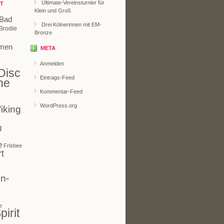
Ultimate-Vereinsturnier für
T
Klein und Groß
Bad
Drei Kölnerinnen mit EM-
Brodie
Bronze
men
META
Anmelden
Disc
Eintrags-Feed
ne
Kommentar-Feed
WordPress.org
iking
g
e
Frisbee
t
n-
e
pirit