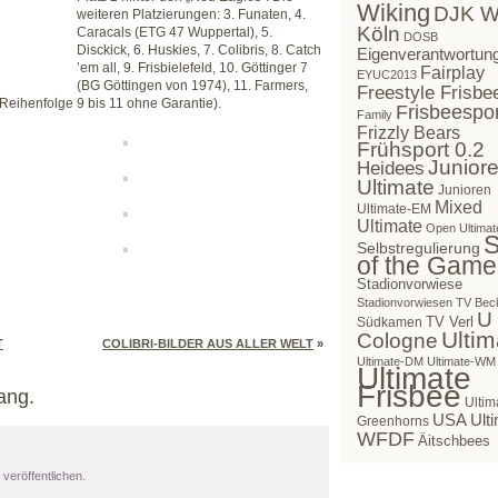
Wiking
DJK W
weiteren Platzierungen: 3. Funaten, 4.
Köln
Caracals (ETG 47 Wuppertal), 5.
DOSB
Disckick, 6. Huskies, 7. Colibris, 8. Catch
Eigenverantwortun
’em all, 9. Frisbielefeld, 10. Göttinger 7
Fairplay
EYUC2013
(BG Göttingen von 1974), 11. Farmers,
Freestyle Frisbe
Reihenfolge 9 bis 11 ohne Garantie).
Frisbeespor
Family
Frizzly Bears
Frühsport 0.2
Juniore
Heidees
Ultimate
Junioren
Mixed
Ultimate-EM
Ultimate
Open Ultimat
S
Selbstregulierung
of the Game
Stadionvorwiese
Stadionvorwiesen
TV Bec
U
TV Verl
Südkamen
Ultim
Cologne
T
COLIBRI-BILDER AUS ALLER WELT
»
Ultimate-DM
Ultimate-WM
Ultimate
Frisbee
ang.
Ultim
USA Ulti
Greenhorns
WFDF
Äitschbees
veröffentlichen.