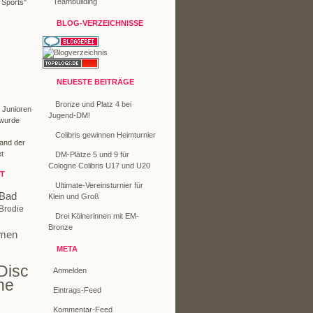
Teambuilding
 Sports"
BLOG-VERZEICHNISSE
NEUESTE BEITRÄGE
Bronze und Platz 4 bei
r Junioren
Jugend-DM!
 wurde
Colibris gewinnen Heimturnier
Land der
t
DM-Plätze 5 und 9 für
Cologne Colibris U17 und U20
T
Ultimate-Vereinsturnier für
Bad
Klein und Groß
Brodie
Drei Kölnerinnen mit EM-
Bronze
men
META
Disc
Anmelden
ne
Eintrags-Feed
Kommentar-Feed