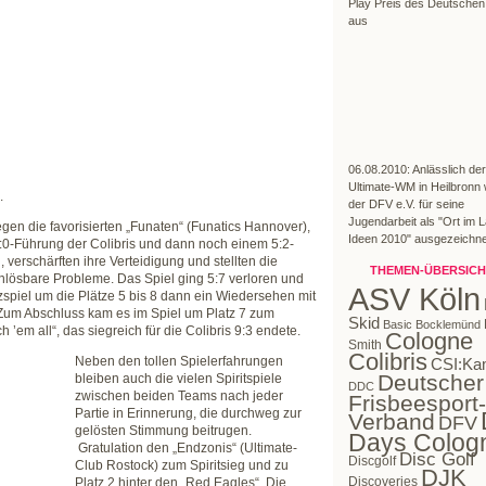
Play Preis des Deutschen
aus
06.08.2010: Anlässlich de
Ultimate-WM in Heilbronn
.
der DFV e.V. für seine
Jugendarbeit als "Ort im 
egen die favorisierten „Funaten“ (Funatics Hannover),
Ideen 2010" ausgezeichne
 3:0-Führung der Colibris und dann noch einem 5:2-
verschärften ihre Verteidigung und stellten die
THEMEN-ÜBERSICH
lösbare Probleme. Das Spiel ging 5:7 verloren und
ASV Köln
spiel um die Plätze 5 bis 8 dann ein Wiedersehen mit
. Zum Abschluss kam es im Spiel um Platz 7 zum
Skid
Basic Bocklemünd
’em all“, das siegreich für die Colibris 9:3 endete.
Cologne
Smith
Colibris
Neben den tollen Spielerfahrungen
CSI:Ka
Deutscher
bleiben auch die vielen Spiritspiele
DDC
zwischen beiden Teams nach jeder
Frisbeesport-
Partie in Erinnerung, die durchweg zur
Verband
DFV
gelösten Stimmung beitrugen.
Days Colog
Gratulation den „Endzonis“ (Ultimate-
Disc Golf
Discgolf
Club Rostock) zum Spiritsieg und zu
DJK
Discoveries
Platz 2 hinter den „Red Eagles“. Die