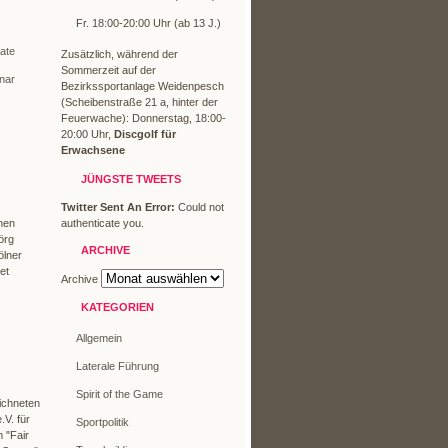
Fr. 18:00-20:00 Uhr (ab 13 J.)
mate
Zusätzlich, während der
Sommerzeit auf der
nar
Bezirkssportanlage Weidenpesch
(Scheibenstraße 21 a, hinter der
Feuerwache): Donnerstag, 18:00-
20:00 Uhr,
Discgolf für
Erwachsene
JÜNGSTE TWEETS
Twitter Sent An Error:
Could not
authenticate you.
hen
örg
ARCHIVE
ölner
et
Archive
KATEGORIEN
Allgemein
Laterale Führung
Spirit of the Game
ichneten
V. für
Sportpolitik
 "Fair