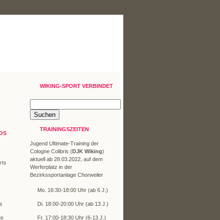
WIKING-SPORT VERBINDET
TRAININGSZEITEN
OS
Jugend Ultimate-Training der
Cologne Colibris (
DJK Wiking
)
aktuell ab 28.03.2022, auf dem
rts
Werferplatz in der
Bezirkssportanlage Chorweiler
)
Mo. 16:30-18:00 Uhr (ab 6 J.)
os
Di. 18:00-20:00 Uhr (ab 13 J.)
te
Fr. 17:00-18:30 Uhr (6-13 J.)