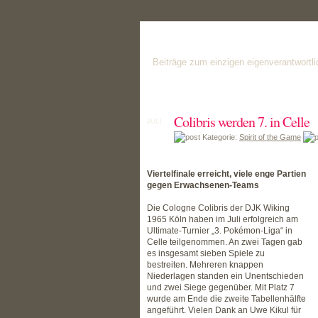
FRISBEE-SPORT
Beiträge zum einzigen eigenverantwortl
Colibris werden 7. in Celle
JULI
17
Kategorie:
Spirit of the Game
Viertelfinale erreicht, viele enge Partien
gegen Erwachsenen-Teams
Die Cologne Colibris der DJK Wiking
1965 Köln haben im Juli erfolgreich am
Ultimate-Turnier „3. Pokémon-Liga“ in
Celle teilgenommen. An zwei Tagen gab
es insgesamt sieben Spiele zu
bestreiten. Mehreren knappen
Niederlagen standen ein Unentschieden
und zwei Siege gegenüber. Mit Platz 7
wurde am Ende die zweite Tabellenhälfte
angeführt. Vielen Dank an Uwe Kikul für