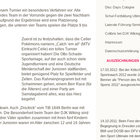
Disc Days Cologne
esem Turnier ein besonderes Verfahren vor: Alle
edes Team in der Vorrunde gegen die zwei Nachbarn
Schul-Fortbildung Ulti
 Aufgrund der Ergebnisse wird eine Platzierung
Laterale Führung-Semi
folgen, die unteren vier Teams spielen die Plätze 9 bis
Colibris bei DJK Wiking
Zuerst ist zu festzuhalten, dass die Celler
Impressum
Pokémons namens „Catch ’em all“ (MTV
Eintracht Celle) ein tolles Turnier
Datenschutzerklärung
organisiert haben! Die Otto-Schade-
Sportanlage, auf der auch schon viele
AUSZEICHNUNGEN
Jugendturniere und eine Deutsche
Meisterschaft der Junioren stattfanden,
17.03.2012: Bei der Kölsc
bietet genügend Platz für Spielfelder und
Sportnaach 2012 wurde J
Zelten. Das Rahmenprogramm bot mit
Benner als "Person des K
Schwimmen gehen, einem Berr Race (für
Sports 2011" ausgezeichn
die Älteren) und einer Party am
Samstagabend alles, was das Herz
begehrt.
team. Auch „Disckick“ vom TiB 1848 Berlin war mit
en. Die Besonderheit beim Team der DJK Wiking sind
drei Väter spielten zusammen mit ihren fünf Kindern
14.10.2011: Beim Fest der
er Junioren waren im Alter zwischen 12 und 16 Jahren.
Begegnung in Dresden ze
BMI und DOSB den DFV e.
den Sport Ultimate mit dem