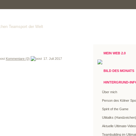
ichen Teamsport der Welt
MEIN WEB 2.0
Kommentare (0)
17. Juli 2017
BILD DES MONATS
HINTERGRUND-INF
Über mich
Person des Kölner Spo
Spirit of the Game
Ultitalks (Handzeichen
Aktuelle Ultimate-Vide
Teambuilding im Ultima