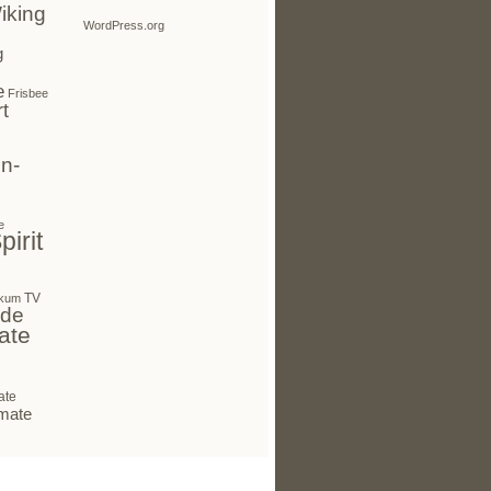
iking
WordPress.org
g
e
Frisbee
t
n-
e
pirit
TV
kum
 de
ate
ate
mate