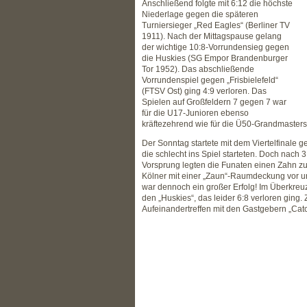
Anschließend folgte mit 6:12 die höchste
Niederlage gegen die späteren
Turniersieger „Red Eagles“ (Berliner TV
1911). Nach der Mittagspause gelang
der wichtige 10:8-Vorrundensieg gegen
die Huskies (SG Empor Brandenburger
Tor 1952). Das abschließende
Vorrundenspiel gegen „Frisbielefeld“
(FTSV Ost) ging 4:9 verloren. Das
Spielen auf Großfeldern 7 gegen 7 war
für die U17-Junioren ebenso
kräftezehrend wie für die Ü50-Grandmasters
Der Sonntag startete mit dem Viertelfinale g
die schlecht ins Spiel starteten. Doch nach
Vorsprung legten die Funaten einen Zahn zu, 
Kölner mit einer „Zaun“-Raumdeckung vor un
war dennoch ein großer Erfolg! Im Überkreuz
den „Huskies“, das leider 6:8 verloren ging
Aufeinandertreffen mit den Gastgebern „Catch 