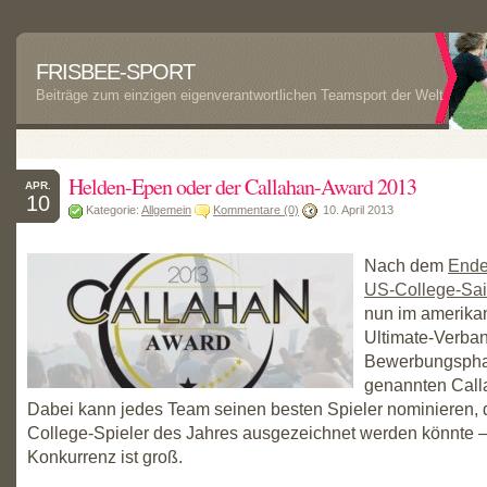
FRISBEE-SPORT
Beiträge zum einzigen eigenverantwortlichen Teamsport der Welt
Helden-Epen oder der Callahan-Award 2013
APR.
10
Kategorie:
Allgemein
Kommentare (0)
10. April 2013
Nach dem
Ende
US-College-Sa
nun im amerika
Ultimate-Verban
Bewerbungsphas
genannten Call
Dabei kann jedes Team seinen besten Spieler nominieren, 
College-Spieler des Jahres ausgezeichnet werden könnte –
Konkurrenz ist groß.