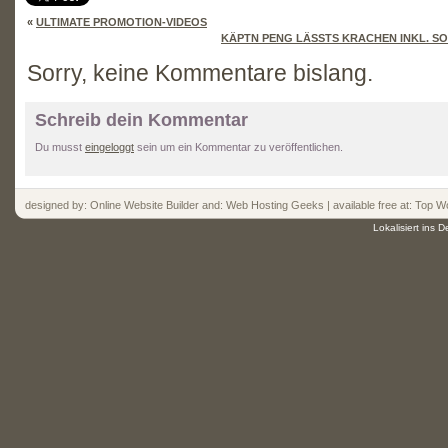
«
ULTIMATE PROMOTION-VIDEOS
KÄPTN PENG LÄSSTS KRACHEN INKL. SO
Sorry, keine Kommentare bislang.
Schreib dein Kommentar
Du musst
eingeloggt
sein um ein Kommentar zu veröffentlichen.
designed by:
Online Website Builder
and:
Web Hosting
Geeks | available free at: Top
Wo
Lokalisiert ins 