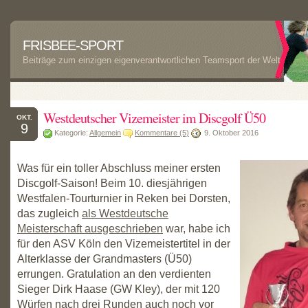
FRISBEE-SPORT
Beiträge zum einzigen eigenverantwortlichen Teamsport der Welt
Westdeutscher Vizemeister im Discgolf Ü50
OKT.
9
Kategorie:
Allgemein
Kommentare (5)
9. Oktober 2016
Was für ein toller Abschluss meiner ersten
Discgolf-Saison! Beim 10. diesjährigen
Westfalen-Tourturnier in Reken bei Dorsten,
das zugleich
als Westdeutsche
Meisterschaft ausgeschrieben
war, habe ich
für den ASV Köln den Vizemeistertitel in der
Alterklasse der Grandmasters (Ü50)
errungen. Gratulation an den verdienten
Sieger Dirk Haase (GW Kley), der mit 120
Würfen nach drei Runden auch noch vor