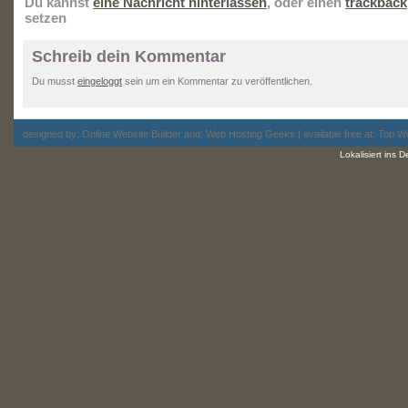
Du kannst
eine Nachricht hinterlassen
, oder einen
trackback
setzen
Schreib dein Kommentar
Du musst
eingeloggt
sein um ein Kommentar zu veröffentlichen.
designed by:
Online Website Builder
and:
Web Hosting
Geeks | available free at: Top
Wo
Lokalisiert ins 