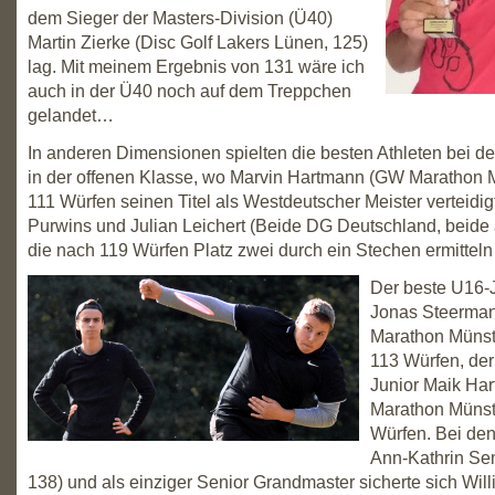
dem Sieger der Masters-Division (Ü40)
Martin Zierke (Disc Golf Lakers Lünen, 125)
lag. Mit meinem Ergebnis von 131 wäre ich
auch in der Ü40 noch auf dem Treppchen
gelandet…
In anderen Dimensionen spielten die besten Athleten bei d
in der offenen Klasse, wo Marvin Hartmann (GW Marathon M
111 Würfen seinen Titel als Westdeutscher Meister verteidig
Purwins und Julian Leichert (Beide DG Deutschland, beide
die nach 119 Würfen Platz zwei durch ein Stechen ermittel
Der beste U16-
Jonas Steerma
Marathon Münste
113 Würfen, der
Junior Maik Ha
Marathon Münst
Würfen. Bei den
Ann-Kathrin Se
138) und als einziger Senior Grandmaster sicherte sich Wi