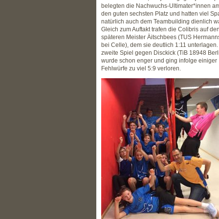
belegten die Nachwuchs-Ultimater*innen a
den guten sechsten Platz und hatten viel Sp
natürlich auch dem Teambuilding dienlich wa
Gleich zum Auftakt trafen die Colibris auf de
späteren Meister Äitschbees (TUS Hermann
bei Celle), dem sie deutlich 1:11 unterlagen
zweite Spiel gegen Disckick (TiB 18948 Berl
wurde schon enger und ging infolge einiger
Fehlwürfe zu viel 5:9 verloren.