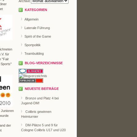
Archive
ölner
et
KATEGORIEN
Allgemein
Laterale Führung
Spirit of the Game
Sportpolitik
ichneten
Teambuilding
V. für
 "Fair
BLOG-VERZEICHNISSE
 Sports"
NEUESTE BEITRÄGE
Bronze und Platz 4 bei
Jugend-DM!
r Junioren
Colibris gewinnen
 wurde
Heimturnier
DM-Plätze 5 und 9 für
Land der
Cologne Colibris U17 und U20
t