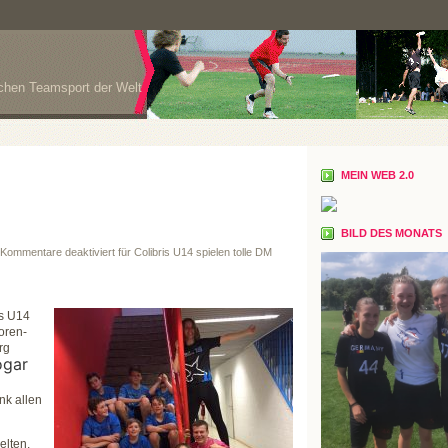
ichen Teamsport der Welt
MEIN WEB 2.0
BILD DES MONATS
Kommentare deaktiviert
für Colibris U14 spielen tolle DM
is U14
oren-
rg
ogar
nk allen
elten,