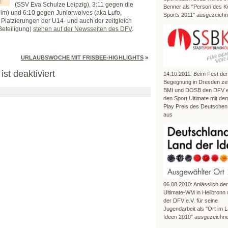
(SSV Eva Schulze Leipzig), 3:11 gegen die
Benner als "Person des K
im) und 6:10 gegen Juniorwolves (aka Lufo,
Sports 2011" ausgezeichn
 Platzierungen der U14- und auch der zeitgleich
Beteiligung)
stehen auf der Newsseiten des DFV
.
URLAUBSWOCHE MIT FRISBEE-HIGHLIGHTS
»
st deaktiviert
14.10.2011: Beim Fest der
Begegnung in Dresden ze
BMI und DOSB den DFV e.
den Sport Ultimate mit dem
Play Preis des Deutschen
aus
06.08.2010: Anlässlich de
Ultimate-WM in Heilbronn
der DFV e.V. für seine
Jugendarbeit als "Ort im 
Ideen 2010" ausgezeichne