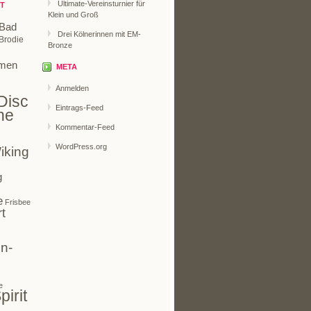
Ultimate-Vereinsturnier für
T
Klein und Groß
Bad
Drei Kölnerinnen mit EM-
Brodie
Bronze
men
META
Anmelden
Disc
Eintrags-Feed
ne
Kommentar-Feed
WordPress.org
iking
g
e
Frisbee
t
n-
e
pirit