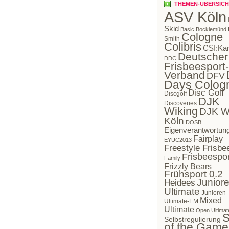
THEMEN-ÜBERSICH
ASV Köln
Skid
Basic Bocklemünd
Cologne
Smith
Colibris
CSI:Ka
Deutscher
DDC
Frisbeesport-
Verband
DFV
Days Colog
Disc Golf
Discgolf
DJK
Discoveries
Wiking
DJK W
Köln
DOSB
Eigenverantwortun
Fairplay
EYUC2013
Freestyle Frisbe
Frisbeespor
Family
Frizzly Bears
Frühsport 0.2
Juniore
Heidees
Ultimate
Junioren
Mixed
Ultimate-EM
Ultimate
Open Ultimat
S
Selbstregulierung
of the Game