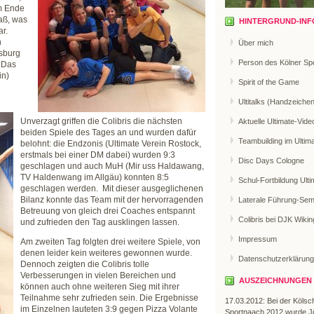
m Ende
aß, was
HINTERGRUND-INF
r.
n
Über mich
sburg
Person des Kölner Sp
. Das
in)
Spirit of the Game
Ultitalks (Handzeiche
Unverzagt griffen die Colibris die nächsten
Aktuelle Ultimate-Vide
beiden Spiele des Tages an und wurden dafür
Teambuilding im Ultim
belohnt: die Endzonis (Ultimate Verein Rostock,
erstmals bei einer DM dabei) wurden 9:3
Disc Days Cologne
geschlagen und auch MuH (Mir uss Haldawang,
TV Haldenwang im Allgäu) konnten 8:5
Schul-Fortbildung Ulti
geschlagen werden. Mit dieser ausgeglichenen
Bilanz konnte das Team mit der hervorragenden
Laterale Führung-Sem
Betreuung von gleich drei Coaches entspannt
Colibris bei DJK Wikin
und zufrieden den Tag ausklingen lassen.
Impressum
Am zweiten Tag folgten drei weitere Spiele, von
denen leider kein weiteres gewonnen wurde.
Datenschutzerklärung
Dennoch zeigten die Colibris tolle
Verbesserungen in vielen Bereichen und
AUSZEICHNUNGEN
können auch ohne weiteren Sieg mit ihrer
Teilnahme sehr zufrieden sein. Die Ergebnisse
17.03.2012: Bei der Kölsc
im Einzelnen lauteten 3:9 gegen Pizza Volante
Sportnaach 2012 wurde J