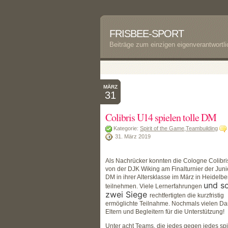
FRISBEE-SPORT
Beiträge zum einzigen eigenverantwortl
MÄRZ
31
Colibris U14 spielen tolle DM
Kategorie:
Spirit of the Game
,
Teambuilding
31. März 2019
Als Nachrücker konnten die Cologne Colibr
von der DJK Wiking am Finalturnier der Juni
DM in ihrer Altersklasse im März in Heidelbe
und s
teilnehmen. Viele Lernerfahrungen
zwei Siege
rechtfertigten die kurzfristig
ermöglichte Teilnahme. Nochmals vielen Da
Eltern und Begleitern für die Unterstützung!
Unter acht Teams, die jedes gegen jedes spi