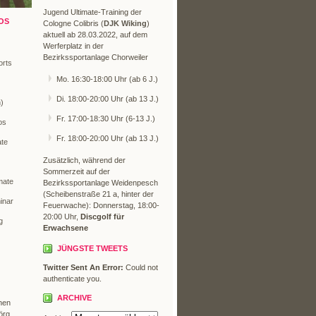
Jugend Ultimate-Training der
OS
Cologne Colibris (
DJK Wiking
)
aktuell ab 28.03.2022, auf dem
Werferplatz in der
Bezirkssportanlage Chorweiler
orts
Mo. 16:30-18:00 Uhr (ab 6 J.)
Di. 18:00-20:00 Uhr (ab 13 J.)
n)
Fr. 17:00-18:30 Uhr (6-13 J.)
os
Fr. 18:00-20:00 Uhr (ab 13 J.)
ate
Zusätzlich, während der
Sommerzeit auf der
mate
Bezirkssportanlage Weidenpesch
(Scheibenstraße 21 a, hinter der
inar
Feuerwache): Donnerstag, 18:00-
20:00 Uhr,
Discgolf für
g
Erwachsene
JÜNGSTE TWEETS
Twitter Sent An Error:
Could not
authenticate you.
ARCHIVE
hen
örg