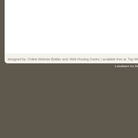
designed by:
Online Website Builder
and:
Web Hosting
Geeks | available free at: Top
Wo
Lokalisiert ins 