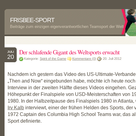
FRISBEE-SPORT
Beiträge zum einzigen eigenverantwortlichen Teamsport der Welt
Der schlafende Gigant des Weltsports erwacht
JULI
20
Kategorie:
Spirit of the Game
Kommentare (0)
20. Juli 2012
Nachdem ich gestern das Video des US-Ultimate-Verbande
„Then and Now“ eingebunden habe, möchte ich heute noch 
Interview in der zweiten Hälfte dieses Videos eingehen. Ge
Höhepunkt der Finalspiele von USD-Meisterschaften von 19
1980. In der Halbzeitpause des Finalspiels 1980 in Atlanta,
Irv Kalb
interviewt, einer der frühen Helden des Sports, der 
1972 Captain des Columbia High School Teams war, das al
Sport definierte.