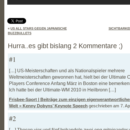
«
US ALL STARS GEGEN JAPANISCHE
SICHTBARKEI
BUZZBULLETS
Hurra..es gibt bislang 2 Kommentare ;)
#1
[…] US-Meisterschaften und als Nationalspieler mehrere
Weltmeisterschaften gewonnen hat, hielt bei der Ultimate
Players Conference Anfang März in Boston eine bemerken
Ich hatte bei der Ultimate-WM 2010 in Heilbronn […]
Frisbee-Sport | Beiträge zum einzigen eigenverantwortlich
Welt » Kenny Dobyns’ Keynote Speech
geschrieben am 7. Apr
#2
[…] Thesen vier und fünf behandeln zwei eng miteinander