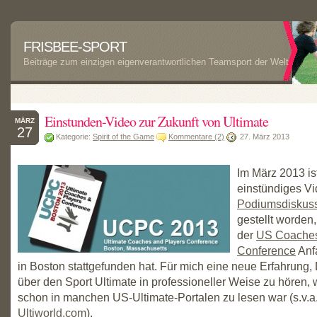
FRISBEE-SPORT
Beiträge zum einzigen eigenverantwortlichen Teamsport der Welt
Einstunden-Video zur Zukunft von Ultimate
MÄRZ
27
Kategorie:
Spirit of the Game
Kommentare (2)
27. März 2013
Im März 2013 is
einstündiges Vi
Podiumsdiskus
gestellt worden
der
US Coaches
Conference
Anf
in Boston stattgefunden hat. Für mich eine neue Erfahrung,
über den Sport Ultimate in professioneller Weise zu hören, 
schon in manchen US-Ultimate-Portalen zu lesen war (s.v.a
Ultiworld.com
).