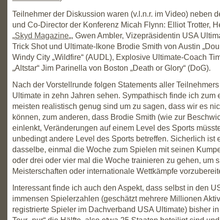
Teilnehmer der Diskussion waren (v.l.n.r. im Video) neben
und Co-Director der Konferenz Micah Flynn: Elliot Trotter,
„
Skyd Magazine
„, Gwen Ambler, Vizepräsidentin USA Ultim
Trick Shot und Ultimate-Ikone Brodie Smith von Austin „Do
Windy City „Wildfire“ (AUDL), Explosive Ultimate-Coach Tim
„Altstar“ Jim Parinella von Boston „Death or Glory“ (DoG).
Nach der Vorstellrunde folgen Statements aller Teilnehmers
Ultimate in zehn Jahren sehen. Sympathisch finde ich zum 
meisten realistisch genug sind um zu sagen, dass wir es ni
können, zum anderen, dass Brodie Smith (wie zur Beschwic
einlenkt, Veränderungen auf einem Level des Sports müsste
unbedingt andere Level des Sports betreffen. Sicherlich ist 
dasselbe, einmal die Woche zum Spielen mit seinen Kump
oder drei oder vier mal die Woche trainieren zu gehen, um si
Meisterschaften oder internationale Wettkämpfe vorzubereit
Interessant finde ich auch den Aspekt, dass selbst in den US
immensen Spielerzahlen (geschätzt mehrere Millionen Akti
registrierte Spieler im Dachverband USA Ultimate) bisher in