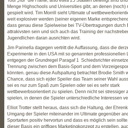
Tour „nur“ die Hälfte, also etwa 25 Staaten beteiligt sind un
Menge Highschools und Universities gibt, an denen (noch) n
gespielt wird. Tim Morrill sieht Ultimate uf wettbewerborien
weit explosiver werden (seiner eigenen Marke entsprechend
dass genau diese Spielweise bei TV-Übertragungen durc
attrakivsten sein und sich auch das Training der nachstreb
Jugendlichen daran ausrichten wird.
Jim Parinella dagegen vertritt die Auffassung, dass die derz
Experimente in den USA mit so genannten professionellen L
entgegen der Grundregel Paragaf 1 Schiedsrichter einsetze
Trennung zwischen dem Basis-Sport und dem Vorzeigespor
könnten. genau diese Aufspaltung betrachtet Brodie Smith 
Chance, dass sich ejder Speiler das Team seiner Wahl aus
sei es nur zum Spaß zum Spielen oder sei es sehr stark
wettbewerbsorientiert zu spielen. Denn nicht sei stressiger 
spielen, in denen die Spieler unterschiedliche Interessen ve
Elliot Trotter stellt heraus, dass sich die Haltung, der Ehre
Umgang der Spieler miteinander im Ultimate gegenüber an
Sportarten positiv hervortun und dass es möglich sein sollte
dieser Basis ein griffiges Marketingkonzept zu erstellen, au