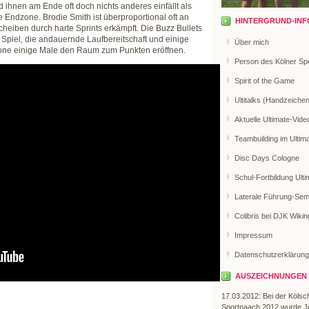
ihnen am Ende oft doch nichts anderes einfällt als
 Endzone. Brodie Smith ist überproportional oft an
HINTERGRUND-INF
Scheiben durch harte Sprints erkämpft. Die Buzz Bullets
Spiel, die andauernde Laufbereitschaft und einige
Über mich
zone einige Male den Raum zum Punkten eröffnen.
Person des Kölner Sp
Spirit of the Game
Ultitalks (Handzeiche
Aktuelle Ultimate-Vide
Teambuilding im Ultim
Disc Days Cologne
Schul-Fortbildung Ulti
Laterale Führung-Sem
Colibris bei DJK Wikin
Impressum
Datenschutzerklärung
AUSZEICHNUNGEN
17.03.2012: Bei der Kölsc
Sportnaach 2012 wurde J