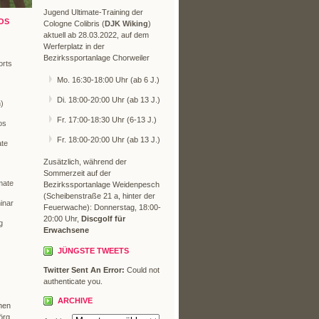
Jugend Ultimate-Training der
OS
Cologne Colibris (
DJK Wiking
)
aktuell ab 28.03.2022, auf dem
Werferplatz in der
Bezirkssportanlage Chorweiler
orts
Mo. 16:30-18:00 Uhr (ab 6 J.)
Di. 18:00-20:00 Uhr (ab 13 J.)
n)
Fr. 17:00-18:30 Uhr (6-13 J.)
os
Fr. 18:00-20:00 Uhr (ab 13 J.)
ate
Zusätzlich, während der
Sommerzeit auf der
mate
Bezirkssportanlage Weidenpesch
(Scheibenstraße 21 a, hinter der
inar
Feuerwache): Donnerstag, 18:00-
20:00 Uhr,
Discgolf für
g
Erwachsene
JÜNGSTE TWEETS
Twitter Sent An Error:
Could not
authenticate you.
ARCHIVE
hen
örg