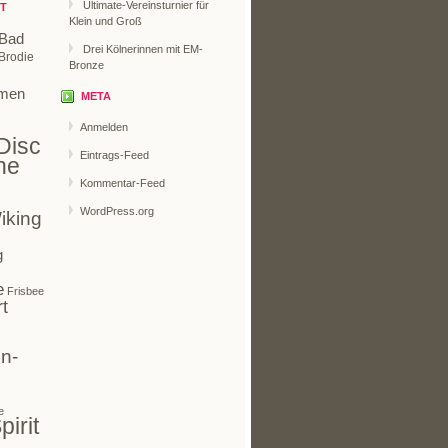
Ultimate-Vereinsturnier für
T
Klein und Groß
Bad
Drei Kölnerinnen mit EM-
Brodie
Bronze
men
META
Anmelden
Disc
Eintrags-Feed
ne
Kommentar-Feed
WordPress.org
iking
g
e
Frisbee
t
n-
e
pirit