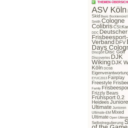
THEMEN-ÜBERSICH
ASV Köln
Skid
Basic Bocklemünd
Cologne
Smith
Colibris
CSI:Ka
Deutscher
DDC
Frisbeesport-
Verband
DFV
Days Colog
Disc Golf
Discgolf
DJK
Discoveries
Wiking
DJK W
Köln
DOSB
Eigenverantwortun
Fairplay
EYUC2013
Freestyle Frisbe
Frisbeespor
Family
Frizzly Bears
Frühsport 0.2
Juniore
Heidees
Ultimate
Junioren
Mixed
Ultimate-EM
Ultimate
Open Ultimat
S
Selbstregulierung
of the Game