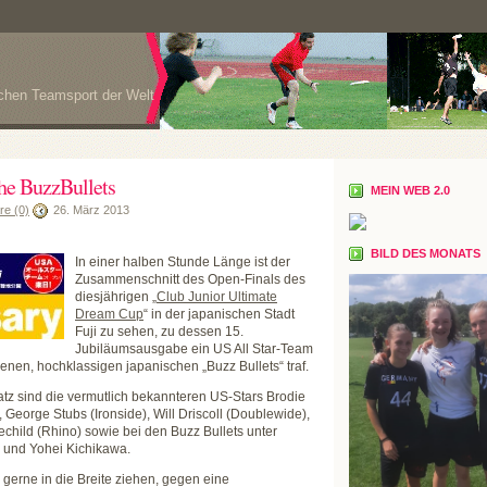
ichen Teamsport der Welt
che BuzzBullets
MEIN WEB 2.0
e (0)
26. März 2013
BILD DES MONATS
In einer halben Stunde Länge ist der
Zusammenschnitt des Open-Finals des
diesjährigen „
Club Junior Ultimate
Dream Cup
“ in der japanischen Stadt
Fuji zu sehen, zu dessen 15.
Jubiläumsausgabe ein US All Star-Team
ahrenen, hochklassigen japanischen „Buzz Bullets“ traf.
tz sind die vermutlich bekannteren US-Stars Brodie
 George Stubs (Ironside), Will Driscoll (Doublewide),
child (Rhino) sowie bei den Buzz Bullets unter
und Yohei Kichikawa.
 gerne in die Breite ziehen, gegen eine