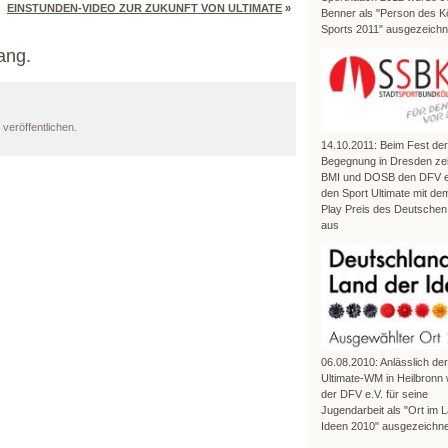
EINSTUNDEN-VIDEO ZUR ZUKUNFT VON ULTIMATE
»
Benner als "Person des K
Sports 2011" ausgezeichn
ang.
veröffentlichen.
14.10.2011: Beim Fest der
Begegnung in Dresden ze
BMI und DOSB den DFV e.
den Sport Ultimate mit dem
Play Preis des Deutschen
aus
06.08.2010: Anlässlich de
Ultimate-WM in Heilbronn
der DFV e.V. für seine
Jugendarbeit als "Ort im 
Ideen 2010" ausgezeichne