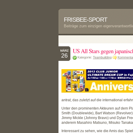
FRISBEE-SPORT
Beiträge zum einzigen eigenverantwortl
US All Stars gegen japanis
MÄRZ
26
Kategorie:
Teambuilding
Kommentar
antrat, das zuletzt auf die international erf
Unter den prominenten Akteuren auf dem Pla
Smith (Doublewide), Bart Watson (Revolver),
Jimmy Mickle (Johnny Bravo) und Dylan Free
anderem Masahiro Matsuno, Misuko Tanaka 
Interessant zu sehen, wie die Amis das Spiel