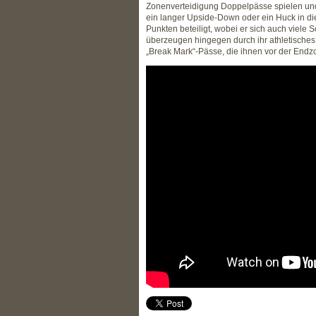
Zonenverteidigung Doppelpässe spielen und 
ein langer Upside-Down oder ein Huck in die
Punkten beteiligt, wobei er sich auch viele 
überzeugen hingegen durch ihr athletisches 
„Break Mark“-Pässe, die ihnen vor der End