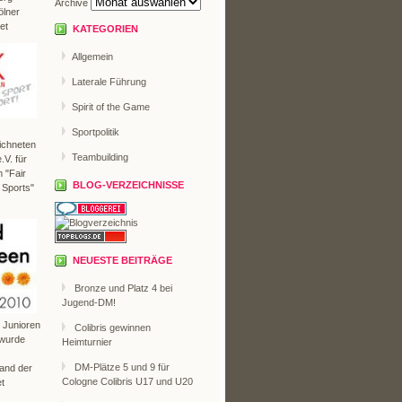
Archive
ölner
et
KATEGORIEN
Allgemein
Laterale Führung
Spirit of the Game
Sportpolitik
ichneten
Teambuilding
V. für
 "Fair
BLOG-VERZEICHNISSE
 Sports"
NEUESTE BEITRÄGE
Bronze und Platz 4 bei
Jugend-DM!
r Junioren
Colibris gewinnen
 wurde
Heimturnier
DM-Plätze 5 und 9 für
Land der
Cologne Colibris U17 und U20
t