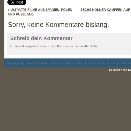
«
ULTIMATE-FILME AUS SPANIEN, POLEN
SECHS KÖLNER KÄMPFEN AUF 
UND RUSSLAND
Sorry, keine Kommentare bislang.
Schreib dein Kommentar
Du musst
eingeloggt
sein um ein Kommentar zu veröffentlichen.
designed by:
Online Website Builder
and:
Web Hosting
Geeks | available free at: Top
Wo
Lokalisiert ins 