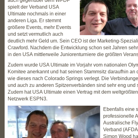
auch gegenüber dem WFDF
spielt der Verband USA
Ultimate nochmals in einer
anderen Liga. Er stemmt
größere Events, mehr Events
und setzt vermutlich auch
deutlich mehr Geld um. Sein CEO ist der Marketing-Spezial
Crawford. Nachdem die Entwicklung schon seit Jahren sehr p
in den USA mittlerweile Juniorenturniere die größten Veran
Zudem wurde USA Ultimate im Vorjahr vom nationalen Oly
Komitee anerkannt und hat seinen Stammsitz daraufhin an 
wie dieses nach Colorado Springs verlegt. Die Verbindu
und auch zu anderen Spitzenverbänden sind sehr eng und s
Zudem hat USA Ultimate einen Vertrag mit dem weltgrößten
Netzwerk ESPN3.
Ebenfalls eine 
professionelle 
Australische Fl
Verband (AFDA
Simon Wood hat