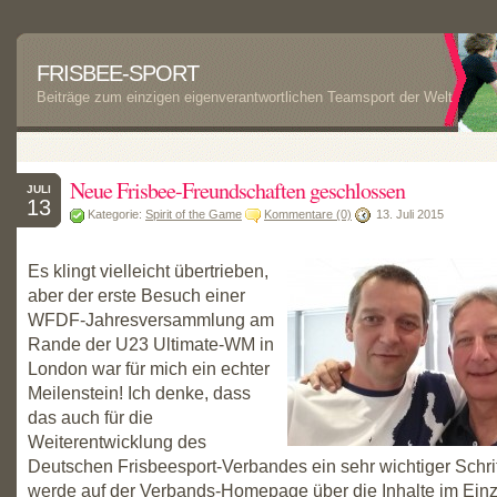
FRISBEE-SPORT
Beiträge zum einzigen eigenverantwortlichen Teamsport der Welt
Neue Frisbee-Freundschaften geschlossen
JULI
13
Kategorie:
Spirit of the Game
Kommentare (0)
13. Juli 2015
Es klingt vielleicht übertrieben,
aber der erste Besuch einer
WFDF-Jahresversammlung am
Rande der U23 Ultimate-WM in
London war für mich ein echter
Meilenstein! Ich denke, dass
das auch für die
Weiterentwicklung des
Deutschen Frisbeesport-Verbandes ein sehr wichtiger Schrit
werde auf der Verbands-Homepage über die Inhalte im Ein