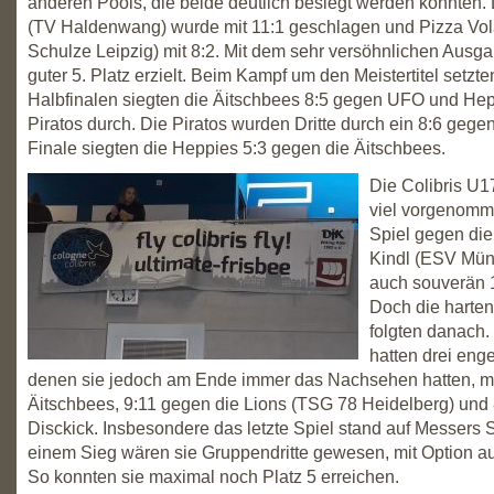
anderen Pools, die beide deutlich besiegt werden konnte
(TV Haldenwang) wurde mit 11:1 geschlagen und Pizza Vo
Schulze Leipzig) mit 8:2. Mit dem sehr versöhnlichen Ausg
guter 5. Platz erzielt. Beim Kampf um den Meistertitel setzte
Halbfinalen siegten die Äitschbees 8:5 gegen UFO und He
Piratos durch. Die Piratos wurden Dritte durch ein 8:6 geg
Finale siegten die Heppies 5:3 gegen die Äitschbees.
Die Colibris U1
viel vorgenomm
Spiel gegen di
Kindl (ESV Mü
auch souverän 
Doch die harte
folgten danach.
hatten drei enge
denen sie jedoch am Ende immer das Nachsehen hatten, mi
Äitschbees, 9:11 gegen die Lions (TSG 78 Heidelberg) und
Disckick. Insbesondere das letzte Spiel stand auf Messers 
einem Sieg wären sie Gruppendritte gewesen, mit Option au
So konnten sie maximal noch Platz 5 erreichen.