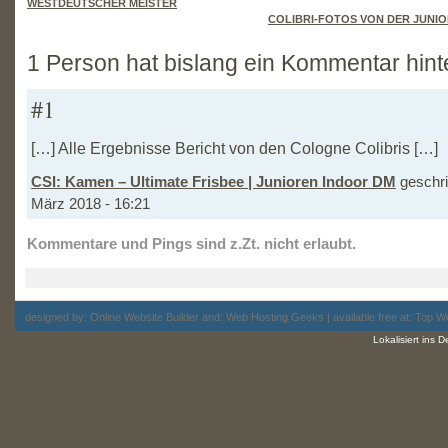
WESTDEUTSCHER MEISTER
COLIBRI-FOTOS VON DER JUNIO
1 Person hat bislang ein Kommentar hint
#1
[…] Alle Ergebnisse Bericht von den Cologne Colibris […]
CSI: Kamen – Ultimate Frisbee | Junioren Indoor DM
geschri
März 2018 - 16:21
Kommentare und Pings sind z.Zt. nicht erlaubt.
designed by:
Online Website Builder
and:
Web Hosting
Geeks | available free at: Top
Wo
Lokalisiert ins 