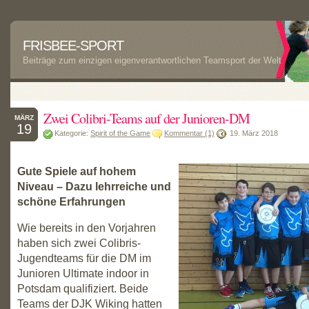
FRISBEE-SPORT
Beiträge zum einzigen eigenverantwortlichen Teamsport der Welt
Zwei Colibri-Teams auf der Junioren-DM
MÄRZ
19
Kategorie:
Spirit of the Game
Kommentar (1)
19. März 2018
Gute Spiele auf hohem
Niveau – Dazu lehrreiche und
schöne Erfahrungen
Wie bereits in den Vorjahren
haben sich zwei Colibris-
Jugendteams für die DM im
Junioren Ultimate indoor in
Potsdam qualifiziert. Beide
Teams der DJK Wiking hatten