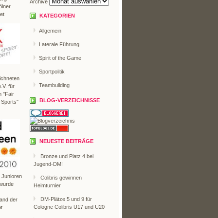
Archive
ölner
et
KATEGORIEN
Allgemein
Laterale Führung
Spirit of the Game
Sportpolitik
ichneten
Teambuilding
V. für
 "Fair
BLOG-VERZEICHNISSE
 Sports"
NEUESTE BEITRÄGE
Bronze und Platz 4 bei
Jugend-DM!
r Junioren
Colibris gewinnen
 wurde
Heimturnier
DM-Plätze 5 und 9 für
Land der
Cologne Colibris U17 und U20
t