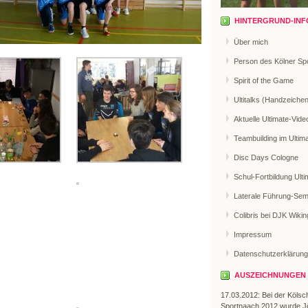
HINTERGRUND-INF
Über mich
Person des Kölner Sp
Spirit of the Game
Ultitalks (Handzeiche
Aktuelle Ultimate-Vide
Teambuilding im Ultim
Disc Days Cologne
Schul-Fortbildung Ulti
Laterale Führung-Sem
Colibris bei DJK Wikin
Impressum
Datenschutzerklärung
AUSZEICHNUNGEN
17.03.2012: Bei der Kölsc
Sportnaach 2012 wurde J