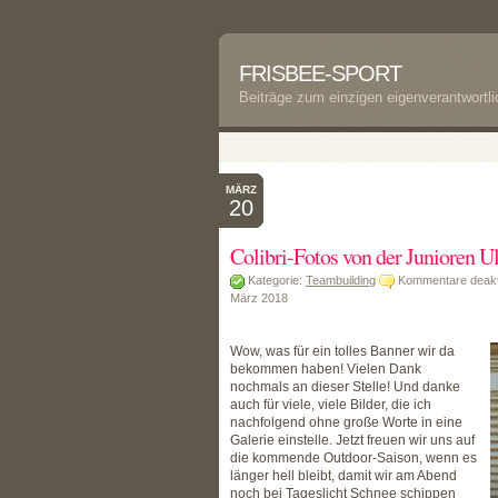
FRISBEE-SPORT
Beiträge zum einzigen eigenverantwortl
MÄRZ
20
Colibri-Fotos von der Junioren 
Kategorie:
Teambuilding
Kommentare deakti
März 2018
Wow, was für ein tolles Banner wir da
bekommen haben! Vielen Dank
nochmals an dieser Stelle! Und danke
auch für viele, viele Bilder, die ich
nachfolgend ohne große Worte in eine
Galerie einstelle. Jetzt freuen wir uns auf
die kommende Outdoor-Saison, wenn es
länger hell bleibt, damit wir am Abend
noch bei Tageslicht Schnee schippen