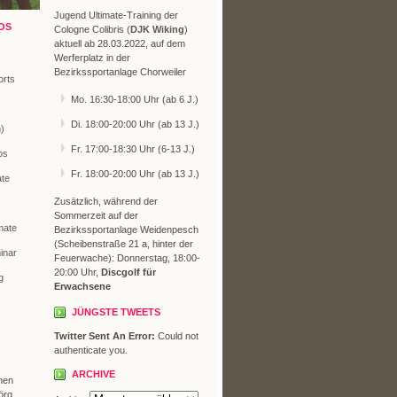
Jugend Ultimate-Training der
OS
Cologne Colibris (
DJK Wiking
)
aktuell ab 28.03.2022, auf dem
Werferplatz in der
Bezirkssportanlage Chorweiler
orts
Mo. 16:30-18:00 Uhr (ab 6 J.)
Di. 18:00-20:00 Uhr (ab 13 J.)
n)
Fr. 17:00-18:30 Uhr (6-13 J.)
os
Fr. 18:00-20:00 Uhr (ab 13 J.)
ate
Zusätzlich, während der
Sommerzeit auf der
mate
Bezirkssportanlage Weidenpesch
(Scheibenstraße 21 a, hinter der
inar
Feuerwache): Donnerstag, 18:00-
20:00 Uhr,
Discgolf für
g
Erwachsene
JÜNGSTE TWEETS
Twitter Sent An Error:
Could not
authenticate you.
ARCHIVE
hen
örg