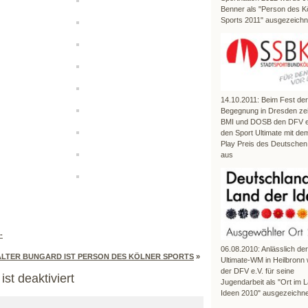
Benner als "Person des K
Sports 2011" ausgezeichn
14.10.2011: Beim Fest der
Begegnung in Dresden ze
BMI und DOSB den DFV e.
den Sport Ultimate mit dem
Play Preis des Deutschen
aus
-
06.08.2010: Anlässlich de
ALTER BUNGARD IST PERSON DES KÖLNER SPORTS
»
Ultimate-WM in Heilbronn
der DFV e.V. für seine
st deaktiviert
Jugendarbeit als "Ort im 
Ideen 2010" ausgezeichne