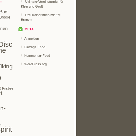
Ultimate-Vereinsturnier für
T
Klein und Groß
Bad
Drei Kölnerinnen mit EM-
Brodie
Bronze
men
META
Anmelden
Disc
Eintrags-Feed
ne
Kommentar-Feed
WordPress.org
iking
g
e
Frisbee
t
n-
e
pirit