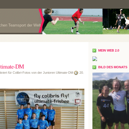
ichen Teamsport der Welt
MEIN WEB 2.0
Ultimate-DM
BILD DES MONATS
viert
für Colibri-Fotos von der Junioren Ultimate-DM
20.