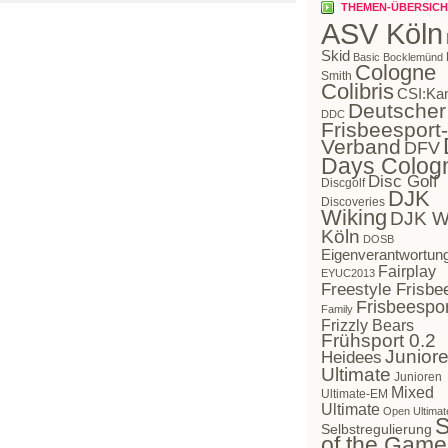
THEMEN-ÜBERSICH
ASV Köln
Skid
Basic Bocklemünd
Cologne
Smith
Colibris
CSI:Ka
Deutscher
DDC
Frisbeesport-
Verband
DFV
Days Colog
Disc Golf
Discgolf
DJK
Discoveries
Wiking
DJK W
Köln
DOSB
Eigenverantwortun
Fairplay
EYUC2013
Freestyle Frisbe
Frisbeespor
Family
Frizzly Bears
Frühsport 0.2
Juniore
Heidees
Ultimate
Junioren
Mixed
Ultimate-EM
Ultimate
Open Ultimat
S
Selbstregulierung
of the Game