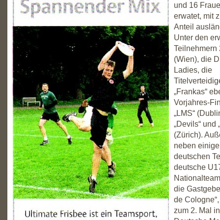
und 16 Frau
erwatet, mi
Anteil auslä
Unter den er
Teilnehmern 
(Wien), die D
Ladies, die
Titelverteidi
„Frankas“ eb
Vorjahres-Fin
„LMS“ (Dubli
„Devils“ und
(Zürich). Au
neben einige
deutschen T
deutsche U17
Nationalteam
die Gastgebe
de Cologne“,
zum 2. Mal i