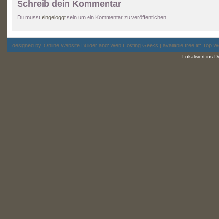
Schreib dein Kommentar
Du musst
eingeloggt
sein um ein Kommentar zu veröffentlichen.
designed by:
Online Website Builder
and:
Web Hosting
Geeks | available free at: Top
Wo
Lokalisiert ins 