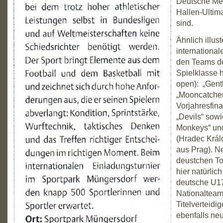
Deutsche Mei
Hallen-Ultim
sind.
Ähnlich illus
internationa
den Teams de
Spielklasse h
open): „Gent
„Mooncatcher
Vorjahresfina
„Devils“ sowi
Monkeys“ und
(Hradec Král
aus Prag). N
deustchen T
hier natürlic
deutsche U17
Nationalteam
Titelverteidig
ebenfalls neu