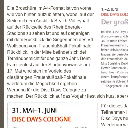
Die Broschüre im A4-Format ist von vorne
wie von hinten aufzublättern, wobei auf der
Seite mit dem Ausblick Beach-Volleyball
auf der Rückseite des RheinEnergie-
Stadions zu sehen ist und auf derjenigen
mit dem Rückblick die Siegerinnen des VfL
Wolfsburg vom Frauenfußball-Pokalfinale
Rückblick. In der Mitte befindet sich dei
Terminübersicht für das ganze Jahr. Beim
Familienfest auf der Stadionvorwiese am
17. Mai wird sich im Vorfeld des
diesjährigen Frauenfußball-Pokalfinale
wiederum die Möglichkeit ergeben
Werbung für die Disc Days Cologne zu
machen. Der Rückblick auf das Vorjahr liest sich kurz, aber 
Für dieses Ja
Teilnehmer- l
Disc Days ber
Wiederum we