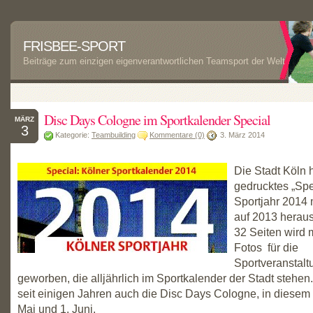
FRISBEE-SPORT
Beiträge zum einzigen eigenverantwortlichen Teamsport der Welt
Disc Days Cologne im Sportkalender Special
MÄRZ
3
Kategorie:
Teambuilding
Kommentare (0)
3. März 2014
Die Stadt Köln h
gedrucktes „Spe
Sportjahr 2014 
auf 2013 heraus
32 Seiten wird 
Fotos für die
Sportveranstal
geworben, die alljährlich im Sportkalender der Stadt stehe
seit einigen Jahren auch die Disc Days Cologne, in diesem
Mai und 1. Juni.