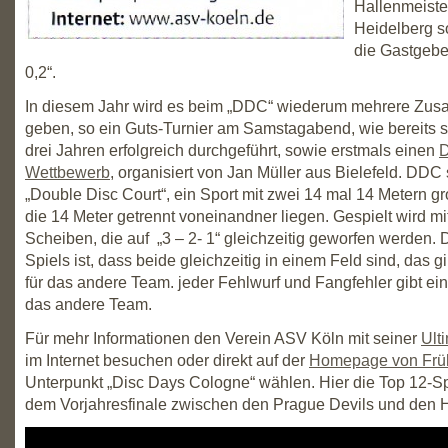
Hallenmeiste
Heidelberg s
die Gastgebe
0,2“.
In diesem Jahr wird es beim „DDC“ wiederum mehrere Zusa
geben, so ein Guts-Turnier am Samstagabend, wie bereits s
drei Jahren erfolgreich durchgeführt, sowie erstmals einen
Wettbewerb
, organisiert von Jan Müller aus Bielefeld. DDC 
„Double Disc Court“, ein Sport mit zwei 14 mal 14 Metern g
die 14 Meter getrennt voneinandner liegen. Gespielt wird mi
Scheiben, die auf „3 – 2- 1“ gleichzeitig geworfen werden. 
Spiels ist, dass beide gleichzeitig in einem Feld sind, das g
für das andere Team. jeder Fehlwurf und Fangfehler gibt ein
das andere Team.
Für mehr Informationen den Verein ASV Köln mit seiner
Ult
im Internet besuchen oder direkt auf der
Homepage von Früh
Unterpunkt „Disc Days Cologne“ wählen. Hier die Top 12-S
dem Vorjahresfinale zwischen den Prague Devils und den 