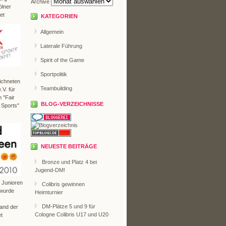
Archive
ölner
et
KATEGORIEN
Allgemein
Laterale Führung
Spirit of the Game
Sportpolitik
ichneten
Teambuilding
V. für
 "Fair
BLOG-VERZEICHNISSE
 Sports"
NEUESTE BEITRÄGE
Bronze und Platz 4 bei
Jugend-DM!
r Junioren
Colibris gewinnen
 wurde
Heimturnier
DM-Plätze 5 und 9 für
Land der
Cologne Colibris U17 und U20
t