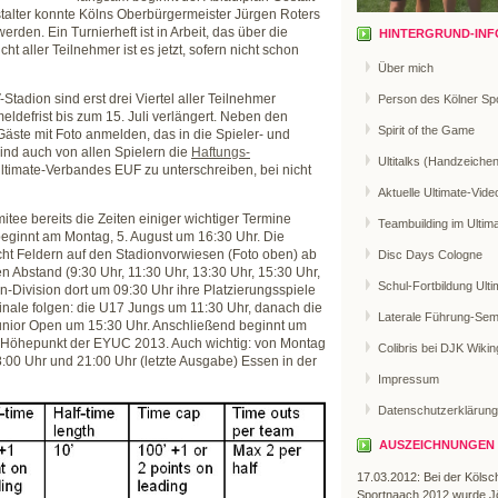
alter konnte Kölns Oberbürgermeister Jürgen Roters
den. Ein Turnierheft ist in Arbeit, das über die
HINTERGRUND-INF
cht aller Teilnehmer ist es jetzt, sofern nicht schon
Über mich
tadion sind erst drei Viertel aller Teilnehmer
Person des Kölner Sp
eldefrist bis zum 15. Juli verlängert. Neben den
Spirit of the Game
Gäste mit Foto anmelden, das in die Spieler- und
nd auch von allen Spielern die
Haftungs-
Ultitalks (Handzeiche
timate-Verbandes EUF zu unterschreiben, bei nicht
Aktuelle Ultimate-Vide
ee bereits die Zeiten einiger wichtiger Termine
Teambuilding im Ultim
eginnt am Montag, 5. August um 16:30 Uhr. Die
acht Feldern auf den Stadionvorwiesen (Foto oben) ab
Disc Days Cologne
n Abstand (9:30 Uhr, 11:30 Uhr, 13:30 Uhr, 15:30 Uhr,
Schul-Fortbildung Ulti
-Division dort um 09:30 Uhr ihre Platzierungsspiele
inale folgen: die U17 Jungs um 11:30 Uhr, danach die
Laterale Führung-Sem
Junior Open um 15:30 Uhr. Anschließend beginnt um
er Höhepunkt der EYUC 2013. Auch wichtig: von Montag
Colibris bei DJK Wikin
8:00 Uhr und 21:00 Uhr (letzte Ausgabe) Essen in der
Impressum
Datenschutzerklärung
AUSZEICHNUNGEN
17.03.2012: Bei der Kölsc
Sportnaach 2012 wurde J