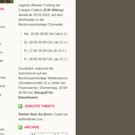
Jugend Ultimate-Training der
OS
Cologne Colibris (
DJK Wiking
)
aktuell ab 28.03.2022, auf dem
Werferplatz in der
Bezirkssportanlage Chorweiler
orts
Mo. 16:30-18:00 Uhr (ab 6 J.)
Di. 18:00-20:00 Uhr (ab 13 J.)
n)
Fr. 17:00-18:30 Uhr (6-13 J.)
os
Fr. 18:00-20:00 Uhr (ab 13 J.)
ate
Zusätzlich, während der
Sommerzeit auf der
mate
Bezirkssportanlage Weidenpesch
(Scheibenstraße 21 a, hinter der
inar
Feuerwache): Donnerstag, 18:00-
20:00 Uhr,
Discgolf für
g
Erwachsene
JÜNGSTE TWEETS
Twitter Sent An Error:
Could not
authenticate you.
ARCHIVE
hen
örg