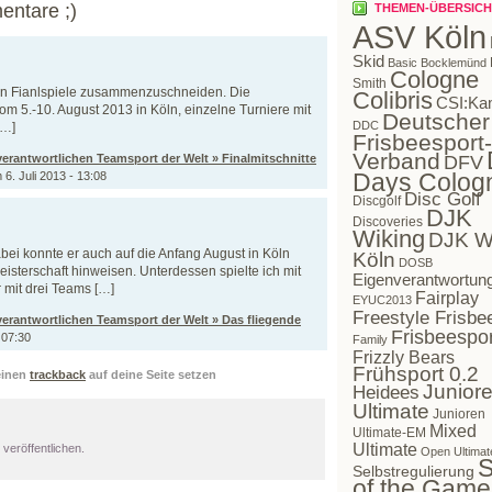
entare ;)
THEMEN-ÜBERSICH
ASV Köln
Skid
Basic Bocklemünd
Cologne
Smith
den Fianlspiele zusammenzuschneiden. Die
Colibris
CSI:Ka
m 5.-10. August 2013 in Köln, einzelne Turniere mit
Deutscher
DDC
[…]
Frisbeesport-
Verband
verantwortlichen Teamsport der Welt » Finalmitschnitte
DFV
Days Colog
6. Juli 2013 - 13:08
Disc Golf
Discgolf
DJK
Discoveries
Wiking
DJK W
ei konnte er auch auf die Anfang August in Köln
Köln
DOSB
sterschaft hinweisen. Unterdessen spielte ich mit
Eigenverantwortun
 mit drei Teams […]
Fairplay
EYUC2013
Freestyle Frisbe
verantwortlichen Teamsport der Welt » Das fliegende
Frisbeespor
 07:30
Family
Frizzly Bears
Frühsport 0.2
einen
trackback
auf deine Seite setzen
Juniore
Heidees
Ultimate
Junioren
Mixed
Ultimate-EM
Ultimate
veröffentlichen.
Open Ultimat
S
Selbstregulierung
of the Game