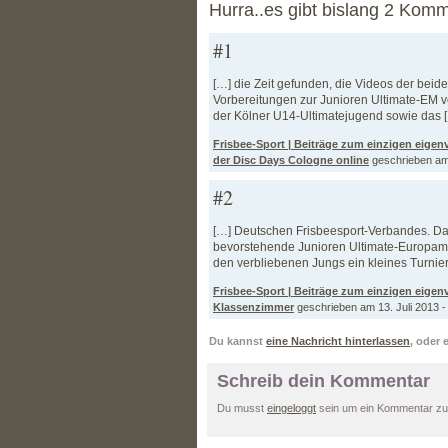
Hurra..es gibt bislang 2 Komm
#1
[…] die Zeit gefunden, die Videos der bei
Vorbereitungen zur Junioren Ultimate-EM vo
der Kölner U14-Ultimatejugend sowie das 
Frisbee-Sport | Beiträge zum einzigen eigen
der Disc Days Cologne online
geschrieben am 
#2
[…] Deutschen Frisbeesport-Verbandes. Dab
bevorstehende Junioren Ultimate-Europamei
den verbliebenen Jungs ein kleines Turnier
Frisbee-Sport | Beiträge zum einzigen eigen
Klassenzimmer
geschrieben am 13. Juli 2013 -
Du kannst
eine Nachricht hinterlassen
, oder 
Schreib dein Kommentar
Du musst
eingeloggt
sein um ein Kommentar zu 