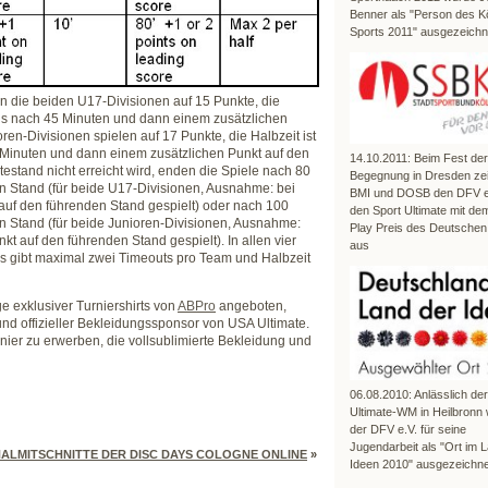
Benner als "Person des K
Sports 2011" ausgezeichn
n die beiden U17-Divisionen auf 15 Punkte, die
tens nach 45 Minuten und dann einem zusätzlichen
en-Divisionen spielen auf 17 Punkte, die Halbzeit ist
 Minuten und dann einem zusätzlichen Punkt auf den
14.10.2011: Beim Fest der
stand nicht erreicht wird, enden die Spiele nach 80
Begegnung in Dresden ze
n Stand (für beide U17-Divisionen, Ausnahme: bei
BMI und DOSB den DFV e.
 auf den führenden Stand gespielt) oder nach 100
den Sport Ultimate mit dem
n Stand (für beide Junioren-Divisionen, Ausnahme:
Play Preis des Deutschen
kt auf den führenden Stand gespielt). In allen vier
aus
es gibt maximal zwei Timeouts pro Team und Halbzeit
age exklusiver Turniershirts von
ABPro
angeboten,
nd offizieller Bekleidungssponsor von USA Ultimate.
ier zu erwerben, die vollsublimierte Bekleidung und
06.08.2010: Anlässlich de
Ultimate-WM in Heilbronn
der DFV e.V. für seine
Jugendarbeit als "Ort im 
NALMITSCHNITTE DER DISC DAYS COLOGNE ONLINE
»
Ideen 2010" ausgezeichne