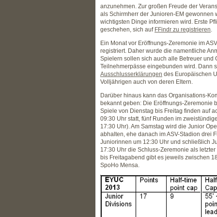
anzunehmen. Zur großen Freude der Veranst
als Schirmherr der Junioren-EM gewonnen wer
wichtigsten Dinge informieren wird. Erste Pfli
geschehen, sich auf
FFindr zu registrieren
.
Ein Monat vor Eröffnungs-Zeremonie im ASV-S
registriert. Daher wurde die namentliche Anm
Spielern sollen sich auch alle Betreuer und 
Teilnehmerpässe eingebunden wird. Dann si
Ausschlusserklärungen
des Europäischen Ul
Volljährigen auch von deren Eltern.
Darüber hinaus kann das Organisations-Komit
bekannt geben: Die Eröffnungs-Zeremonie b
Spiele von Dienstag bis Freitag finden auf 
09:30 Uhr statt, fünf Runden im zweistündige
17:30 Uhr). Am Samstag wird die Junior Open
abhalten, ehe danach im ASV-Stadion drei F
Juniorinnen um 12:30 Uhr und schließlich 
17:30 Uhr die Schluss-Zeremonie als letzt
bis Freitagabend gibt es jeweils zwischen 1
SpoHo Mensa.