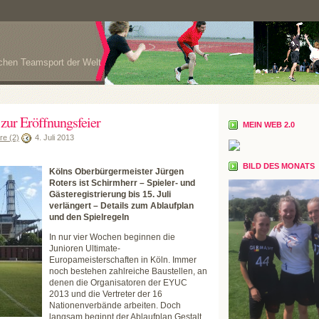
ichen Teamsport der Welt
zur Eröffnungsfeier
MEIN WEB 2.0
e (2)
4. Juli 2013
BILD DES MONATS
Kölns Oberbürgermeister Jürgen
Roters ist Schirmherr – Spieler- und
Gästeregistrierung bis 15. Juli
verlängert – Details zum Ablaufplan
und den Spielregeln
In nur vier Wochen beginnen die
Junioren Ultimate-
Europameisterschaften in Köln. Immer
noch bestehen zahlreiche Baustellen, an
denen die Organisatoren der EYUC
2013 und die Vertreter der 16
Nationenverbände arbeiten. Doch
langsam beginnt der Ablaufplan Gestalt