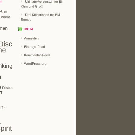
Ultimate-Vereinsturnier für
T
Klein und Groß
Bad
Drei Kölnerinnen mit EM-
Brodie
Bronze
men
META
Anmelden
Disc
Eintrags-Feed
ne
Kommentar-Feed
WordPress.org
iking
g
e
Frisbee
t
n-
e
pirit