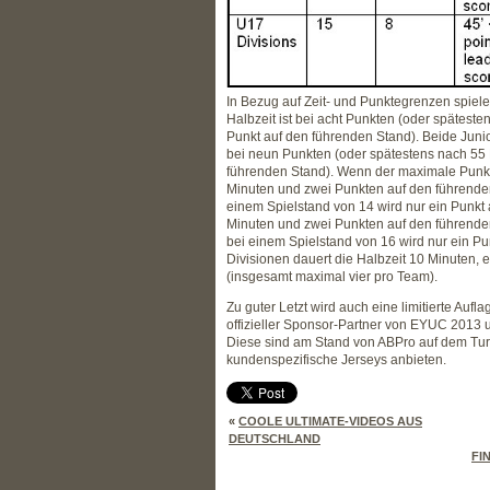
In Bezug auf Zeit- und Punktegrenzen spiele
Halbzeit ist bei acht Punkten (oder spätes
Punkt auf den führenden Stand). Beide Junior
bei neun Punkten (oder spätestens nach 55
führenden Stand). Wenn der maximale Punkte
Minuten und zwei Punkten auf den führende
einem Spielstand von 14 wird nur ein Punkt
Minuten und zwei Punkten auf den führende
bei einem Spielstand von 16 wird nur ein Pun
Divisionen dauert die Halbzeit 10 Minuten, 
(insgesamt maximal vier pro Team).
Zu guter Letzt wird auch eine limitierte Aufl
offizieller Sponsor-Partner von EYUC 2013 u
Diese sind am Stand von ABPro auf dem Turn
kundenspezifische Jerseys anbieten.
«
COOLE ULTIMATE-VIDEOS AUS
DEUTSCHLAND
FI