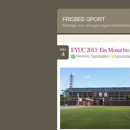
FRISBEE-SPORT
Beiträge zum einzigen eigenverantwortl
EYUC 2013: Ein Monat bis 
JULI
4
Kategorie:
Teambuilding
Kommentar