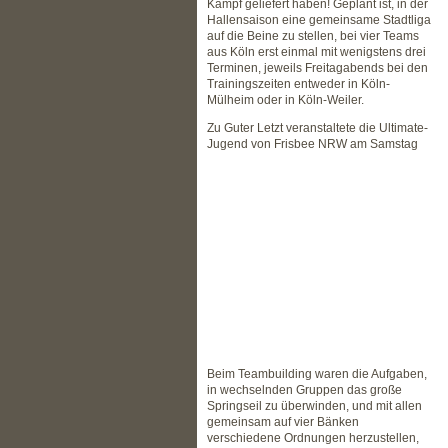
Kampf geliefert haben! Geplant ist, in der
Hallensaison eine gemeinsame Stadtliga
auf die Beine zu stellen, bei vier Teams
aus Köln erst einmal mit wenigstens drei
Terminen, jeweils Freitagabends bei den
Trainingszeiten entweder in Köln-
Mülheim oder in Köln-Weiler.
Zu Guter Letzt veranstaltete die Ultimate-
Jugend von Frisbee NRW am Samstag
Beim Teambuilding waren die Aufgaben,
in wechselnden Gruppen das große
Springseil zu überwinden, und mit allen
gemeinsam auf vier Bänken
verschiedene Ordnungen herzustellen,