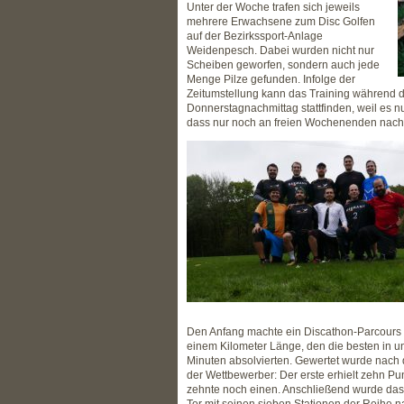
Unter der Woche trafen sich jeweils
mehrere Erwachsene zum Disc Golfen
auf der Bezirkssport-Anlage
Weidenpesch. Dabei wurden nicht nur
Scheiben geworfen, sondern auch jede
Menge Pilze gefunden. Infolge der
Zeitumstellung kann das Training während d
Donnerstagnachmittag stattfinden, weil es nu
dass nur noch an freien Wochenenden nach
Den Anfang machte ein Discathon-Parcours
einem Kilometer Länge, den die besten in u
Minuten absolvierten. Gewertet wurde nach 
der Wettbewerber: Der erste erhielt zehn Pu
zehnte noch einen. Anschließend wurde das