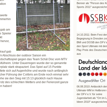
nach
Benner als "Person des K
ation
Sports 2011" ausgezeichn
twerte
immerhin
n gab am
e Spieler
14.10.2011: Beim Fest der
kt
Begegnung in Dresden ze
 hervor,
BMI und DOSB den DFV e.
den Sport Ultimate mit dem
Play Preis des Deutschen
rauf gab
aus
m Abschluss der outdoor Saison ein
dschaftsspiel gegen das Team Schäl Disc vom MTV
Mülheim. Unter Dauerregen wurde der so genannte
rplatz stark strapaziert. Das Spiel auf 15 Punkte
ltete sich auf Augenhöhe und wurde nach anfänglich
icher Führung der Colibris am Ende noch einmal sehr
ehe sie den Sieg mit 15:13 glücklich nach Hause
trotz des schlechten Wetters und der Ferienzeit ganze
en haben!
06.08.2010: Anlässlich de
Ultimate-WM in Heilbronn
der DFV e.V. für seine
Jugendarbeit als "Ort im 
Ideen 2010" ausgezeichne