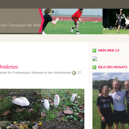
ichen Teamsport der Welt
MEIN WEB 2.0
bstferien
BILD DES MONATS
viert
für Frisbeesport-Aktionen in den Herbstferien
27.