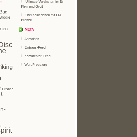
Ultimate-Vereinsturnier für
T
Klein und Groß
Bad
Drei Kölnerinnen mit EM-
Brodie
Bronze
men
META
Anmelden
Disc
Eintrags-Feed
ne
Kommentar-Feed
WordPress.org
iking
g
e
Frisbee
t
n-
e
pirit