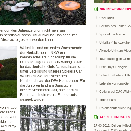
HINTERGRUND-INF
Über mich
Person des Kölner Sp
er dunklen Jahreszeit nun nicht mehr am
Spirit of the Game
n bereits vor sechs Uhr dunkel ist. Das bedeutet,
 Absprache gespielt werden kann.
Ultitalks (Handzeiche
Weiterhin fand am ersten Wochenende
Aktuelle Ultimate-Vide
der Herbstferien in NRW ein
kombiniertes Trainingscamp für die
Teambuilding im Ultim
Ultimate-Jugend der DJK Wiking sowie
für das deutsche Guts-Nationalteam statt,
Disc Days Cologne
unter Beteiligung unseres Spielers Carl
Schul-Fortbildung Ulti
Walter (zu zweitem siehe den
Kurzbericht auf der DFV-Homepage
). Für
Laterale Führung-Sem
die Junioren fand am Samstag ein
kleiner Mehrkampf statt, nachdem zu
Colibris bei DJK Wikin
Beginn auch ein wenig Flubberguts
gespielt wurde.
Impressum
 von knapp
Datenschutzerklärung
nter sechs
der Anzahl
AUSZEICHNUNGEN
nkte, der
17.03.2012: Bei der Kölsc
 Accuracy-
Sportnaach 2012 wurde J