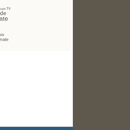
TV
kum
 de
ate
ate
mate