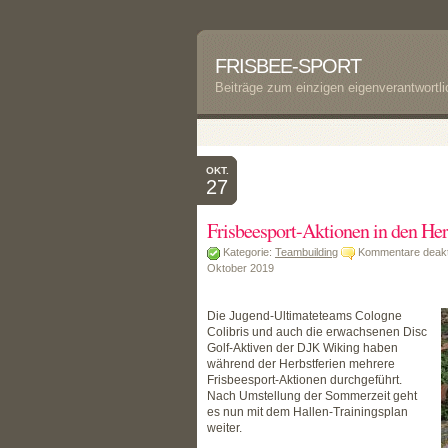
FRISBEE-SPORT
Beiträge zum einzigen eigenverantwortl
OKT.
27
Frisbeesport-Aktionen in den Her
Kategorie:
Teambuilding
Kommentare deakti
Oktober 2019
Die Jugend-Ultimateteams Cologne
Colibris und auch die erwachsenen Disc
Golf-Aktiven der DJK Wiking haben
während der Herbstferien mehrere
Frisbeesport-Aktionen durchgeführt.
Nach Umstellung der Sommerzeit geht
es nun mit dem Hallen-Trainingsplan
weiter.