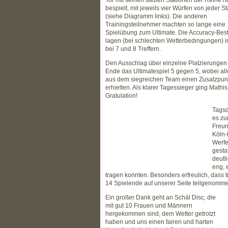
Tor mit seinen sieben Stationen der Reihe 
bespielt, mit jeweils vier Würfen von jeder St
(siehe Diagramm links). Die anderen
Trainingsteilnehmer machten so lange eine
Spielübung zum Ultimate. Die Accuracy-Bes
lagen (bei schlechten Wetterbedingungen) 
bei 7 und 8 Treffern.
Den Ausschlag über einzelne Platzierunge
Ende das Ultimatespiel 5 gegen 5, wobei all
aus dem siegreichen Team einen Zusatzpun
erhielten. Als klarer Tagessieger ging Mathis
Gratulation!
Tagsd
es zu
Freun
Köln-
Werfe
gesta
deutl
eng, 
tragen konnten. Besonders erfreulich, dass 
14 Spielende auf unserer Seite teilgenomm
Ein großer Dank geht an Schäl Disc, die
mit gut 10 Frauen und Männern
hergekommen sind, dem Wetter getrotzt
haben und uns einen fairen und harten