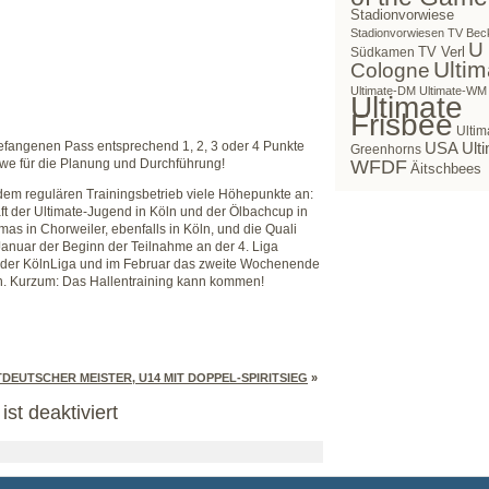
Stadionvorwiese
Stadionvorwiesen
TV Bec
U
TV Verl
Südkamen
Ultim
Cologne
Ultimate-DM
Ultimate-WM
Ultimate
Frisbee
Ultim
efangenen Pass entsprechend 1, 2, 3 oder 4 Punkte
USA Ulti
Greenhorns
we für die Planung und Durchführung!
WFDF
Äitschbees
m regulären Trainingsbetrieb viele Höhepunkte an:
t der Ultimate-Jugend in Köln und der Ölbachcup in
as in Chorweiler, ebenfalls in Köln, und die Quali
anuar der Beginn der Teilnahme an der 4. Liga
der KölnLiga und im Februar das zweite Wochenende
n. Kurzum: Das Hallentraining kann kommen!
DEUTSCHER MEISTER, U14 MIT DOPPEL-SPIRITSIEG
»
st deaktiviert