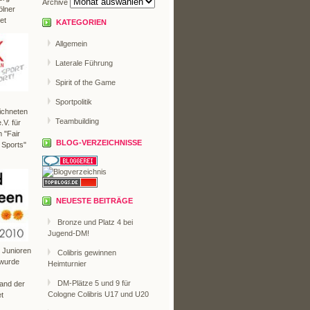
Archive
ölner
et
KATEGORIEN
Allgemein
Laterale Führung
Spirit of the Game
Sportpolitik
ichneten
Teambuilding
V. für
 "Fair
BLOG-VERZEICHNISSE
 Sports"
NEUESTE BEITRÄGE
Bronze und Platz 4 bei
Jugend-DM!
r Junioren
Colibris gewinnen
 wurde
Heimturnier
DM-Plätze 5 und 9 für
Land der
Cologne Colibris U17 und U20
t