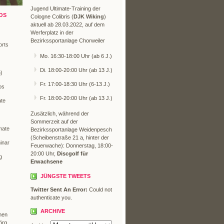
Jugend Ultimate-Training der
OS
Cologne Colibris (
DJK Wiking
)
aktuell ab 28.03.2022, auf dem
Werferplatz in der
Bezirkssportanlage Chorweiler
orts
Mo. 16:30-18:00 Uhr (ab 6 J.)
Di. 18:00-20:00 Uhr (ab 13 J.)
n)
Fr. 17:00-18:30 Uhr (6-13 J.)
os
Fr. 18:00-20:00 Uhr (ab 13 J.)
ate
Zusätzlich, während der
Sommerzeit auf der
mate
Bezirkssportanlage Weidenpesch
(Scheibenstraße 21 a, hinter der
inar
Feuerwache): Donnerstag, 18:00-
20:00 Uhr,
Discgolf für
g
Erwachsene
JÜNGSTE TWEETS
Twitter Sent An Error:
Could not
authenticate you.
ARCHIVE
hen
örg