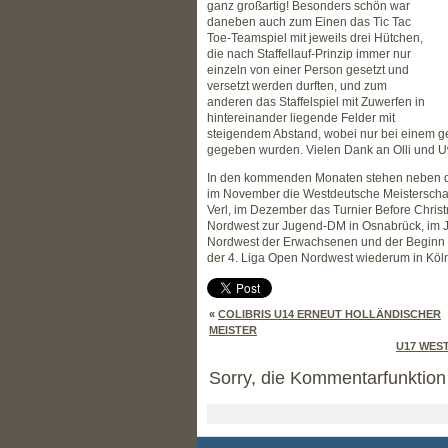
ganz großartig! Besonders schön war
daneben auch zum Einen das Tic Tac
Toe-Teamspiel mit jeweils drei Hütchen,
die nach Staffellauf-Prinzip immer nur
einzeln von einer Person gesetzt und
versetzt werden durften, und zum
anderen das Staffelspiel mit Zuwerfen in
hintereinander liegende Felder mit
steigendem Abstand, wobei nur bei einem g
gegeben wurden. Vielen Dank an Olli und U
In den kommenden Monaten stehen neben de
im November die Westdeutsche Meisterschaf
Verl, im Dezember das Turnier Before Christm
Nordwest zur Jugend-DM in Osnabrück, im J
Nordwest der Erwachsenen und der Beginn 
der 4. Liga Open Nordwest wiederum in Köl
«
COLIBRIS U14 ERNEUT HOLLÄNDISCHER
MEISTER
U17 WEST
Sorry, die Kommentarfunktion i