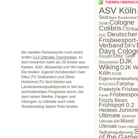
THEMEN-ÜBERSICH
ASV Köln
Skid
Basic Bocklemünd
Cologne
Smith
Colibris
CSI:Ka
Deutscher
DDC
Frisbeesport-
Verband
DFV
Days Colog
der zweiten Ferienwoche noch einen
Disc Golf
Discgolf
ersten
U14 Ultimate-Trainingstag
, zu
DJK
dem immerhin mehr als 20 Kinder aus
Discoveries
Wiking
DJK W
Kamen, Köln, Wuppertal und Verl kamen.
Köln
Die beiden Jugend-Vorsitzenden Uwe
DOSB
Kikul (TV Südkamen) und Oliver
Eigenverantwortun
Hülshorst (TV Verl) führten am
Fairplay
EYUC2013
Landesleistungsstützpunkt in Verl ein
Freestyle Frisbe
sechsstündiges Programm durch, bei
Frisbeespor
Family
dem neben Werfen, Fangen und
Frizzly Bears
Übungen zu Ultimate auch viele
Frühsport 0.2
Teambuilding-Spiele Platz fanden.
Juniore
Heidees
Ultimate
Junioren
Mixed
Ultimate-EM
Ultimate
Open Ultimat
S
Selbstregulierung
of the Game