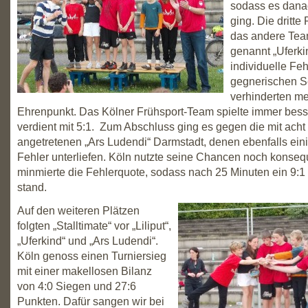
sodass es danac
ging. Die dritte
das andere Tea
genannt „Uferkin
individuelle Feh
gegnerischen S
verhinderten me
Ehrenpunkt. Das Kölner Frühsport-Team spielte immer bes
verdient mit 5:1. Zum Abschluss ging es gegen die mit acht
angetretenen „Ars Ludendi“ Darmstadt, denen ebenfalls eini
Fehler unterliefen. Köln nutzte seine Chancen noch konseq
minmierte die Fehlerquote, sodass nach 25 Minuten ein 9:
stand.
Auf den weiteren Plätzen
folgten „Stalltimate“ vor „Liliput“,
„Uferkind“ und „Ars Ludendi“.
Köln genoss einen Turniersieg
mit einer makellosen Bilanz
von 4:0 Siegen und 27:6
Punkten. Dafür sangen wir bei