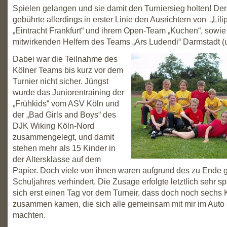
Spielen gelangen und sie damit den Turniersieg holten! De
gebührte allerdings in erster Linie den Ausrichtern von „Lili
„Eintracht Frankfurt“ und ihrem Open-Team „Kuchen“, sowie
mitwirkenden Helfern des Teams „Ars Ludendi“ Darmstadt (u.r
Dabei war die Teilnahme des
Kölner Teams bis kurz vor dem
Turnier nicht sicher. Jüngst
wurde das Juniorentraining der
„Frühkids“ vom ASV Köln und
der „Bad Girls and Boys“ des
DJK Wiking Köln-Nord
zusammengelegt, und damit
stehen mehr als 15 Kinder in
der Altersklasse auf dem
Papier. Doch viele von ihnen waren aufgrund des zu Ende
Schuljahres verhindert. Die Zusage erfolgte letztlich sehr s
sich erst einen Tag vor dem Turneir, dass doch noch sechs 
zusammen kamen, die sich alle gemeinsam mit mir im Auto
machten.