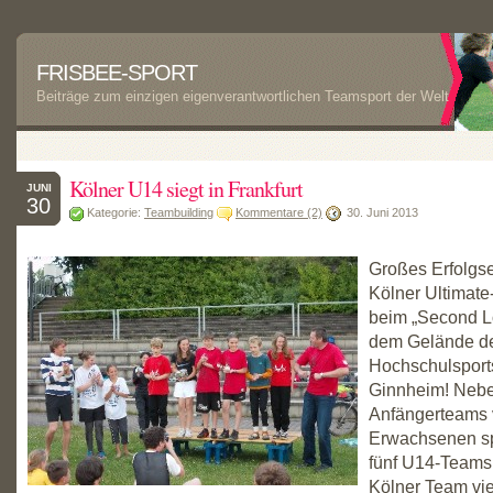
FRISBEE-SPORT
Beiträge zum einzigen eigenverantwortlichen Teamsport der Welt
Kölner U14 siegt in Frankfurt
JUNI
30
Kategorie:
Teambuilding
Kommentare (2)
30. Juni 2013
Großes Erfolgse
Kölner Ultimat
beim „Second Lo
dem Gelände d
Hochschulsports
Ginnheim! Neb
Anfängerteams
Erwachsenen sp
fünf U14-Teams
Kölner Team vie