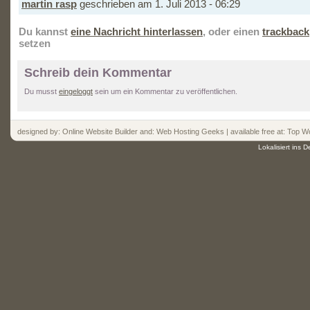
martin rasp
geschrieben am 1. Juli 2013 - 06:29
Du kannst
eine Nachricht hinterlassen
, oder einen
trackback
setzen
Schreib dein Kommentar
Du musst
eingeloggt
sein um ein Kommentar zu veröffentlichen.
designed by:
Online Website Builder
and:
Web Hosting
Geeks | available free at: Top
Wo
Lokalisiert ins 