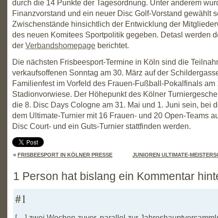
durch die 14 Punkte der Tagesordnung. Unter anderem wur
Finanzvorstand und ein neuer Disc Golf-Vorstand gewählt 
Zwischenstände hinsichtlich der Entwicklung der Mitgliede
des neuen Komitees Sportpolitik gegeben. Detasl werden 
der
Verbandshomepage
berichtet.
Die nächsten Frisbeesport-Termine in Köln sind die Teilna
verkaufsoffenen Sonntag am 30. März auf der Schildergass
Familienfest im Vorfeld des Frauen-Fußball-Pokalfinals am 
Stadionvorwiese. Der Höhepunkt des Kölner Turniergesch
die 8. Disc Days Cologne am 31. Mai und 1. Juni sein, bei
dem Ultimate-Turnier mit 16 Frauen- und 20 Open-Teams a
Disc Court- und ein Guts-Turnier stattfinden werden.
«
FRISBEESPORT IN KÖLNER PRESSE
JUNIOREN ULTIMATE-MEISTER
1 Person hat bislang ein Kommentar hint
#1
[…] zwei Wochen zuvor, parallel zur Jahreshauptversamm