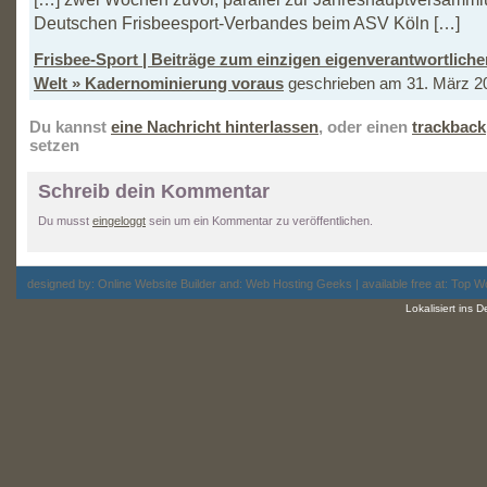
Deutschen Frisbeesport-Verbandes beim ASV Köln […]
Frisbee-Sport | Beiträge zum einzigen eigenverantwortlich
Welt » Kadernominierung voraus
geschrieben am 31. März 20
Du kannst
eine Nachricht hinterlassen
, oder einen
trackback
setzen
Schreib dein Kommentar
Du musst
eingeloggt
sein um ein Kommentar zu veröffentlichen.
designed by:
Online Website Builder
and:
Web Hosting
Geeks | available free at: Top
Wo
Lokalisiert ins 