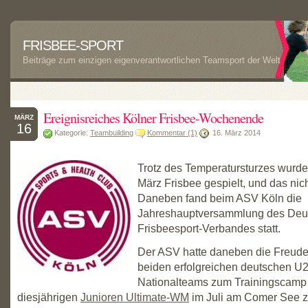
FRISBEE-SPORT
Beiträge zum einzigen eigenverantwortlichen Teamsport der Welt
Ereignisreiches Kölner Frisbee-Wochenende
MÄRZ
16
Kategorie:
Teambuilding
Kommentar (1)
16. März 2014
Trotz des Temperatursturzes wurde 
März Frisbee gespielt, und das nic
Daneben fand beim ASV Köln die
Jahreshauptversammlung des Deu
Frisbeesport-Verbandes statt.
Der ASV hatte daneben die Freude
beiden erfolgreichen deutschen U2
Nationalteams zum Trainingscamp 
diesjährigen
Junioren Ultimate-WM
im Juli am Comer See z