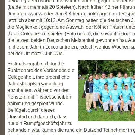
beiden großen Kadern der Kölner Männer gegen die deutsc
(beide mit mehr als 20 Spielern). Nach früher Kölner Führu
Junioren zwar wieder zum 4:4 heran, unterlagen im Testspie
letztlich aber mit 10:12. Am Sonntag hatten die deutschen 
die Möglichkeit gegen eine Auswahl der Kölner Frauen un
„U de Cologne“ zu spielen (Foto unten), die sowohl indoor 
die letzten beiden Deutschen Meistertitel gewonnen hat. A
in diesem Jahr in Lecco antreten, jedoch wenige Wochen s
bei der Ultimate Club-WM.
Erstmals ergab sich für die
Funktionäre des Verbandes die
Gelegenheit, ihre ordentliche
Jahreshauptversammlung
abzuhalten, während vor den
Fenstern mit Frisbeescheiben
trainirt und gespielt wurde.
Beflügelt durch diesen
Umsatnd und dadurch, dass
nur ein Rumpfgeschäftsjahr zu
behandeln war, kamen die rund ein Dutzend Teilnehmer in g