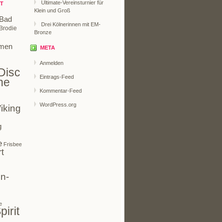
Ultimate-Vereinsturnier für
T
Klein und Groß
Bad
Drei Kölnerinnen mit EM-
Brodie
Bronze
men
META
Anmelden
Disc
Eintrags-Feed
ne
Kommentar-Feed
WordPress.org
iking
g
e
Frisbee
t
n-
e
pirit