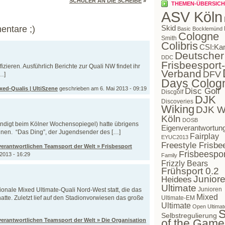
SCHÜLER AN DIE SCHEIBE
»
THEMEN-ÜBERSICH
ASV Köln
Skid
entare ;)
Basic Bocklemünd
Cologne
Smith
Colibris
CSI:Ka
Deutscher
DDC
Frisbeesport-
ieren. Ausführlich Berichte zur Quali NW findet ihr
Verband
DFV
…]
Days Colog
xed-Qualis | UltiSzene
geschrieben am 6. Mai 2013 - 09:19
Disc Golf
Discgolf
DJK
Discoveries
Wiking
DJK W
Köln
DOSB
kündigt beim Kölner Wochensopiegel) hatte übrigens
Eigenverantwortun
nen. “Das Ding”, der Jugendsender des […]
Fairplay
EYUC2013
Freestyle Frisbe
verantwortlichen Teamsport der Welt » Frisbesport
Frisbeespor
2013 - 16:29
Family
Frizzly Bears
Frühsport 0.2
Juniore
Heidees
Ultimate
Junioren
ionale Mixed Ultimate-Quali Nord-West statt, die das
Mixed
tte. Zuletzt lief auf den Stadionvorwiesen das große
Ultimate-EM
Ultimate
Open Ultimat
S
Selbstregulierung
verantwortlichen Teamsport der Welt » Die Organisation
of the Game