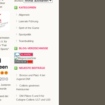
Archive
ölner
et
KATEGORIEN
Allgemein
Laterale Führung
Spirit of the Game
Sportpolitik
ichneten
Teambuilding
V. für
 "Fair
BLOG-VERZEICHNISSE
 Sports"
NEUESTE BEITRÄGE
Bronze und Platz 4 bei
Jugend-DM!
r Junioren
Colibris gewinnen
 wurde
Heimturnier
DM-Plätze 5 und 9 für
Land der
Cologne Colibris U17 und U20
t