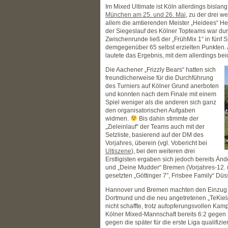
Im Mixed Ultimate ist Köln allerdings bislan
München am 25. und 26. Mai
, zu der drei w
allem die amtierenden Meister „Heidees“ He
der Siegeslauf des Kölner Topteams war du
Zwischenrunde ließ der „FrühMix 1“ in fünf 
demgegenüber 65 selbst erzielten Punkten.
lautete das Ergebnis, mit dem allerdings be
Die Aachener „Frizzly Bears“ hatten sich
freundlicherweise für die Durchführung
des Turniers auf Kölner Grund anerboten
und konnten nach dem Finale mit einem
Spiel weniger als die anderen sich ganz
den organisatorischen Aufgaben
widmen.
Bis dahin stimmte der
„Zieleinlauf“ der Teams auch mit der
Setzliste, basierend auf der DM des
Vorjahres, überein (vgl. Vobericht bei
Ultiszene
), bei den weiteren drei
Erstligisten ergaben sich jedoch bereits Än
und „Deine Mudder“ Bremen (Vorjahres-12. u
gesetzten „Göttinger 7″, Frisbee Family“ Dü
Hannover und Bremen machten den Einzug in
Dortmund und die neu angetretenen „TeKielas“
nicht schaffte, trotz aufopferungsvollen Kam
Kölner Mixed-Mannschaft bereits 6:2 gegen K
gegen die später für die erste Liga qualifizi