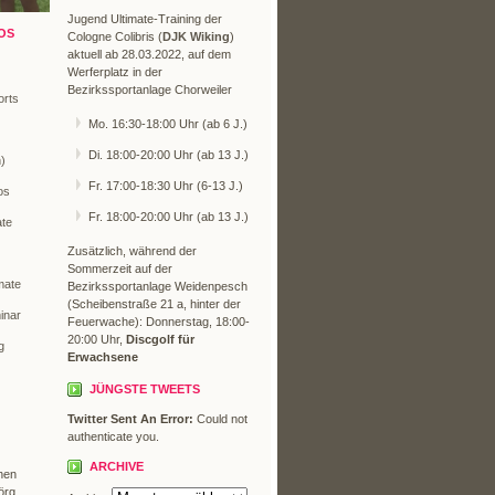
Jugend Ultimate-Training der
OS
Cologne Colibris (
DJK Wiking
)
aktuell ab 28.03.2022, auf dem
Werferplatz in der
Bezirkssportanlage Chorweiler
orts
Mo. 16:30-18:00 Uhr (ab 6 J.)
Di. 18:00-20:00 Uhr (ab 13 J.)
n)
Fr. 17:00-18:30 Uhr (6-13 J.)
os
Fr. 18:00-20:00 Uhr (ab 13 J.)
ate
Zusätzlich, während der
Sommerzeit auf der
mate
Bezirkssportanlage Weidenpesch
(Scheibenstraße 21 a, hinter der
inar
Feuerwache): Donnerstag, 18:00-
20:00 Uhr,
Discgolf für
g
Erwachsene
JÜNGSTE TWEETS
Twitter Sent An Error:
Could not
authenticate you.
ARCHIVE
hen
örg