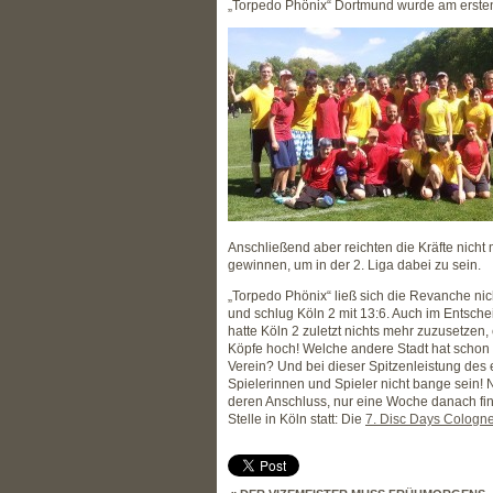
„Torpedo Phönix“ Dortmund wurde am erste
Anschließend aber reichten die Kräfte nicht
gewinnen, um in der 2. Liga dabei zu sein.
„Torpedo Phönix“ ließ sich die Revanche ni
und schlug Köln 2 mit 13:6. Auch im Entsch
hatte Köln 2 zuletzt nichts mehr zuzusetzen
Köpfe hoch! Welche andere Stadt hat scho
Verein? Und bei dieser Spitzenleistung des
Spielerinnen und Spieler nicht bange sein! 
deren Anschluss, nur eine Woche danach find
Stelle in Köln statt: Die
7. Disc Days Cologn