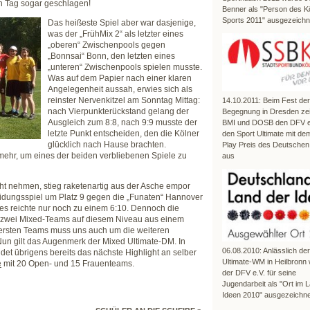
n Tag sogar geschlagen!
Benner als "Person des K
Sports 2011" ausgezeichn
Das heißeste Spiel aber war dasjenige,
was der „FrühMix 2“ als letzter eines
„oberen“ Zwischenpools gegen
„Bonnsai“ Bonn, den letzten eines
„unteren“ Zwischenpools spielen musste.
Was auf dem Papier nach einer klaren
Angelegenheit aussah, erwies sich als
reinster Nervenkitzel am Sonntag Mittag:
14.10.2011: Beim Fest der
nach Vierpunkterückstand gelang der
Begegnung in Dresden ze
Ausgleich zum 8:8, nach 9:9 musste der
BMI und DOSB den DFV e.
letzte Punkt entscheiden, den die Kölner
den Sport Ultimate mit dem
glücklich nach Hause brachten.
Play Preis des Deutschen
 mehr, um eines der beiden verbliebenen Spiele zu
aus
cht nehmen, stieg raketenartig aus der Asche empor
eidungsspiel um Platz 9 gegen die „Funaten“ Hannover
, es reichte nur noch zu einem 6:10. Dennoch die
n zwei Mixed-Teams auf diesem Niveau aus einem
 ersten Teams muss uns auch um die weiteren
Nun gilt das Augenmerk der Mixed Ultimate-DM. In
06.08.2010: Anlässlich de
et übrigens bereits das nächste Highlight an selber
Ultimate-WM in Heilbronn
e
mit 20 Open- und 15 Frauenteams.
der DFV e.V. für seine
Jugendarbeit als "Ort im 
Ideen 2010" ausgezeichne