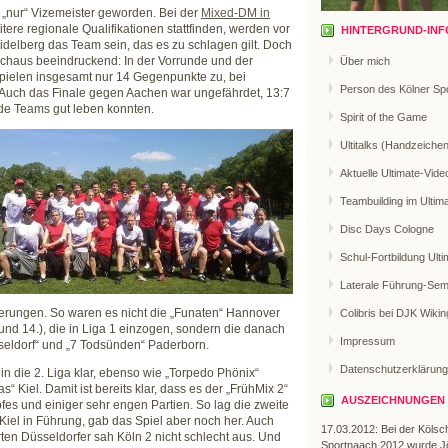
g „nur“ Vizemeister geworden. Bei der
Mixed-DM in
eitere regionale Qualifikationen stattfinden, werden vor
HINTERGRUND-INF
idelberg das Team sein, das es zu schlagen gilt. Doch
rchaus beeindruckend: In der Vorrunde und der
Über mich
Spielen insgesamt nur 14 Gegenpunkte zu, bei
Person des Kölner Sp
 Auch das Finale gegen Aachen war ungefährdet, 13:7
ide Teams gut leben konnten.
Spirit of the Game
Ultitalks (Handzeiche
Aktuelle Ultimate-Vide
Teambuilding im Ultim
Disc Days Cologne
Schul-Fortbildung Ulti
Laterale Führung-Sem
derungen. So waren es nicht die „Funaten“ Hannover
Colibris bei DJK Wikin
nd 14.), die in Liga 1 einzogen, sondern die danach
Impressum
sseldorf“ und „7 Todsünden“ Paderborn.
Datenschutzerklärung
 die 2. Liga klar, ebenso wie „Torpedo Phönix“
 Kiel. Damit ist bereits klar, dass es der „FrühMix 2“
AUSZEICHNUNGEN
pfes und einiger sehr engen Partien. So lag die zweite
iel in Führung, gab das Spiel aber noch her. Auch
17.03.2012: Bei der Kölsc
erten Düsseldorfer sah Köln 2 nicht schlecht aus. Und
Sportnaach 2012 wurde J