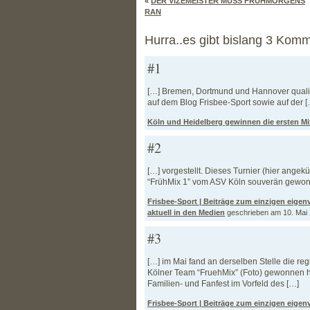
«
DER VIZEMEISTER MUSS FRÜHMORGENS
RAN
Hurra..es gibt bislang 3 Komm
#1
[…] Bremen, Dortmund und Hannover qualifiz
auf dem Blog Frisbee-Sport sowie auf der [
Köln und Heidelberg gewinnen die ersten Mi
#2
[…] vorgestellt. Dieses Turnier (hier ange
“FrühMix 1” vom ASV Köln souverän gewon
Frisbee-Sport | Beiträge zum einzigen eigen
aktuell in den Medien
geschrieben am 10. Mai 
#3
[…] im Mai fand an derselben Stelle die reg
Kölner Team “FruehMix” (Foto) gewonnen ha
Familien- und Fanfest im Vorfeld des […]
Frisbee-Sport | Beiträge zum einzigen eigen