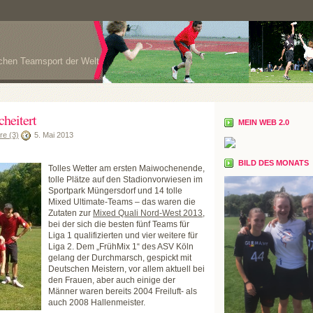
ichen Teamsport der Welt
cheitert
MEIN WEB 2.0
e (3)
5. Mai 2013
BILD DES MONATS
Tolles Wetter am ersten Maiwochenende,
tolle Plätze auf den Stadionvorwiesen im
Sportpark Müngersdorf und 14 tolle
Mixed Ultimate-Teams – das waren die
Zutaten zur
Mixed Quali Nord-West 2013
,
bei der sich die besten fünf Teams für
Liga 1 qualifizierten und vier weitere für
Liga 2. Dem „FrühMix 1“ des ASV Köln
gelang der Durchmarsch, gespickt mit
Deutschen Meistern, vor allem aktuell bei
den Frauen, aber auch einige der
Männer waren bereits 2004 Freiluft- als
auch 2008 Hallenmeister.