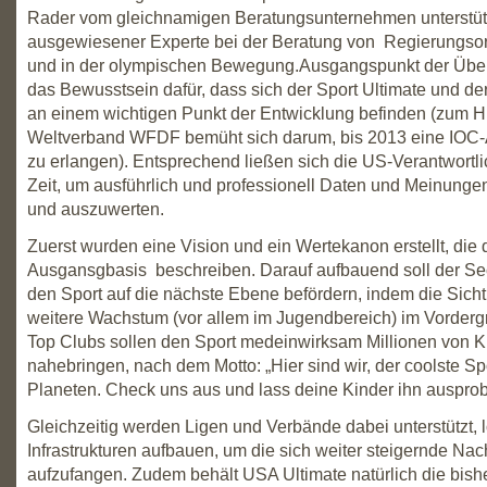
Rader vom gleichnamigen Beratungsunternehmen unterstütz
ausgewiesener Experte bei der Beratung von Regierungso
und in der olympischen Bewegung.
Ausgangspunkt der Übe
das Bewusstsein dafür, dass sich der Sport Ultimate und d
an einem wichtigen Punkt der Entwicklung befinden (zum H
Weltverband WFDF bemüht sich darum, bis 2013 eine IOC
zu erlangen). Entsprechend ließen sich die US-Verantwort
Zeit, um ausführlich und professionell Daten und Meinunge
und auszuwerten.
Zuerst wurden eine Vision und ein Wertekanon erstellt, die d
Ausgansgbasis beschreiben. Darauf aufbauend soll der Se
den Sport auf die nächste Ebene befördern, indem die Sicht
weitere Wachstum (vor allem im Jugendbereich) im Vorderg
Top Clubs sollen den Sport medeinwirksam Millionen von K
nahebringen, nach dem Motto: „Hier sind wir, der coolste Sp
Planeten. Check uns aus und lass deine Kinder ihn ausprob
Gleichzeitig werden Ligen und Verbände dabei unterstützt, 
Infrastrukturen aufbauen, um die sich weiter steigernde Nac
aufzufangen. Zudem behält USA Ultimate natürlich die bish