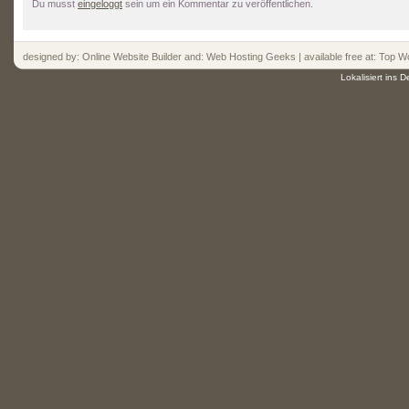
Du musst
eingeloggt
sein um ein Kommentar zu veröffentlichen.
designed by:
Online Website Builder
and:
Web Hosting
Geeks | available free at: Top
Wo
Lokalisiert ins 