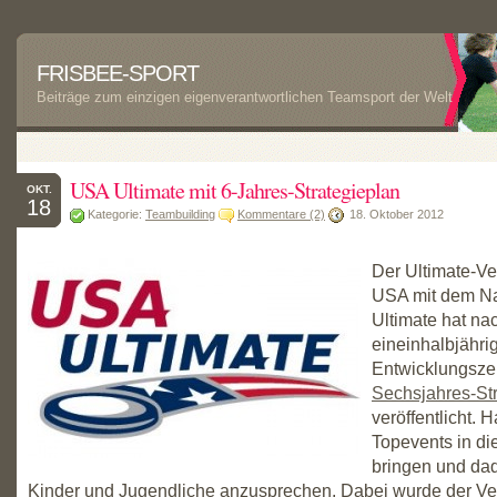
FRISBEE-SPORT
Beiträge zum einzigen eigenverantwortlichen Teamsport der Welt
USA Ultimate mit 6-Jahres-Strategieplan
OKT.
18
Kategorie:
Teambuilding
Kommentare (2)
18. Oktober 2012
Der Ultimate-Ve
USA mit dem 
Ultimate hat na
eineinhalbjähri
Entwicklungszei
Sechsjahres-St
veröffentlicht. 
Topevents in di
bringen und dad
Kinder und Jugendliche anzusprechen. Dabei wurde der V