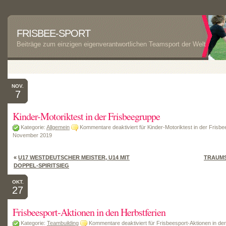
FRISBEE-SPORT
Beiträge zum einzigen eigenverantwortlichen Teamsport der Welt
NOV.
7
Kinder-Motoriktest in der Frisbeegruppe
Kategorie:
Allgemein
Kommentare deaktiviert
für Kinder-Motoriktest in der Frisb
November 2019
«
U17 WESTDEUTSCHER MEISTER, U14 MIT
TRAUMS
DOPPEL-SPIRITSIEG
OKT.
27
Frisbeesport-Aktionen in den Herbstferien
Kategorie:
Teambuilding
Kommentare deaktiviert
für Frisbeesport-Aktionen in de