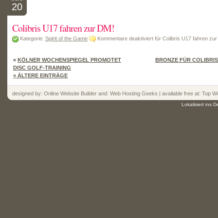
20
Colibris U17 fahren zur DM!
Kategorie:
Spirit of the Game
Kommentare deaktiviert
für Colibris U17 fahren zu
«
KÖLNER WOCHENSPIEGEL PROMOTET
BRONZE FÜR COLIBRIS
DISC GOLF-TRAINING
« ÄLTERE EINTRÄGE
designed by:
Online Website Builder
and:
Web Hosting
Geeks | available free at: Top
Wo
Lokalisiert ins 