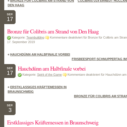
«
BRONZE FÜR COLIBRIS AM STRAND VON
COLIBRIS U14 ERNEUT HOLLÄN
DEN HAAG
SEP.
17
Bronze für Colibris am Strand von Den Haag
Kategorie:
Teambuilding
Kommentare deaktiviert
für Bronze für Colibris am Str
17. September 2019
«
HAUCHDÜNN AM HALBFINALE VORBEI
FRISBEESPORT-SCHNUPPERTAG I
Hauchdünn am Halbfinale vorbei
SEP.
17
Kategorie:
Spirit of the Game
Kommentare deaktiviert
für Hauchdünn am H
«
ERSTKLASSIGES KRÄFTEMESSEN IN
BRAUNSCHWEIG
BRONZE FÜR COLIBRIS AM STRA
SEP.
3
Erstklassiges Kräftemessen in Braunschweig