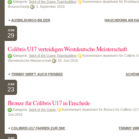
Kategorie:
Spirit of the Game
,
Teambuilding
Kommentare deaktiviert
für Erstklass
Braunschweig
3. September 2019
«
AUSBILDUNGS-BILDER
HAUCHDÜNN AM HA
JUNI
29
Colibris U17 verteidigen Westdeutsche Meisterschaft
Kategorie:
Spirit of the Game
,
Teambuilding
Kommentare deaktiviert
für Colibris U
Westdeutsche Meisterschaft
29. Juni 2019
«
TRIMMY WIRFT AUCH FRISBEE
SCHÖNE
JUNI
23
Bronze für Colibris U17 in Enschede
Kategorie:
Spirit of the Game
Kommentare deaktiviert
für Bronze für Colibris U1
Juni 2019
«
COLIBRIS U17 FAHREN ZUR DM!
TRIMMY WI
JUNI